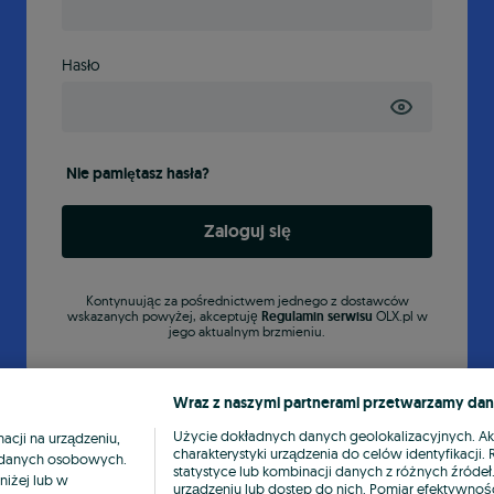
Hasło
Nie pamiętasz hasła?
Zaloguj się
Kontynuując za pośrednictwem jednego z dostawców
wskazanych powyżej, akceptuję
Regulamin serwisu
OLX.pl w
jego aktualnym brzmieniu.
Wraz z naszymi partnerami przetwarzamy dan
Użycie dokładnych danych geolokalizacyjnych. A
cji na urządzeniu,
charakterystyki urządzenia do celów identyfikacji
ia danych osobowych.
statystyce lub kombinacji danych z różnych źróde
niżej lub w
urządzeniu lub dostęp do nich. Pomiar efektywnośc