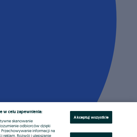
e w celu zapewnienia:
Akceptuj wszystkie
ktywne skanowanie
. Rozumienie odbiorców dzięki
ł. Przechowywanie informacji na
i reklam. Rozwój i ulepszanie