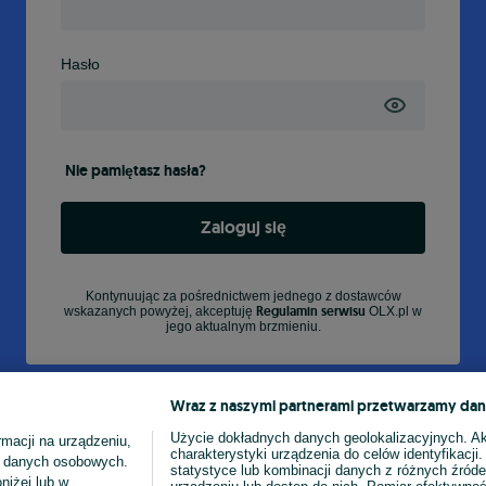
Hasło
Nie pamiętasz hasła?
Zaloguj się
Kontynuując za pośrednictwem jednego z dostawców
Regulamin serwisu
wskazanych powyżej, akceptuję
OLX.pl w
jego aktualnym brzmieniu.
Wraz z naszymi partnerami przetwarzamy dan
Użycie dokładnych danych geolokalizacyjnych. A
macji na urządzeniu,
charakterystyki urządzenia do celów identyfikacji
ia danych osobowych.
statystyce lub kombinacji danych z różnych źróde
niżej lub w