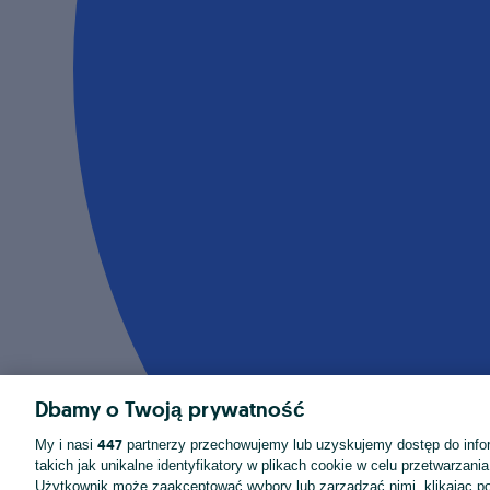
Dbamy o Twoją prywatność
447
My i nasi
partnerzy przechowujemy lub uzyskujemy dostęp do infor
takich jak unikalne identyfikatory w plikach cookie w celu przetwarzan
Użytkownik może zaakceptować wybory lub zarządzać nimi, klikając po