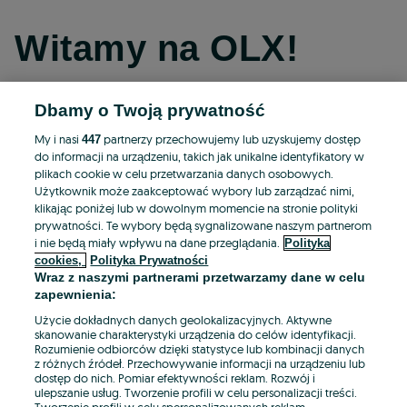
Witamy na OLX!
Dbamy o Twoją prywatność
Kontynuuj przez Facebooka
My i nasi
partnerzy przechowujemy lub uzyskujemy dostęp
447
do informacji na urządzeniu, takich jak unikalne identyfikatory w
Kontynuuj przez konto Apple
plikach cookie w celu przetwarzania danych osobowych.
Użytkownik może zaakceptować wybory lub zarządzać nimi,
klikając poniżej lub w dowolnym momencie na stronie polityki
prywatności. Te wybory będą sygnalizowane naszym partnerom
Kontynuuj przez konto Google
i nie będą miały wpływu na dane przeglądania.
Polityka
cookies,
Polityka Prywatności
Wraz z naszymi partnerami przetwarzamy dane w celu
LUB
zapewnienia:
Zaloguj się
Załóż konto
Użycie dokładnych danych geolokalizacyjnych. Aktywne
skanowanie charakterystyki urządzenia do celów identyfikacji.
Rozumienie odbiorców dzięki statystyce lub kombinacji danych
E-mail
z różnych źródeł. Przechowywanie informacji na urządzeniu lub
dostęp do nich. Pomiar efektywności reklam. Rozwój i
ulepszanie usług. Tworzenie profili w celu personalizacji treści.
Tworzenie profili w celu spersonalizowanych reklam.