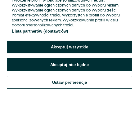
Wykorzystywanie ograniczonych danych do wyboru reklam.
Wykorzystywanie ograniczonych danych do wyboru treści.
Hasło
Pomiar efektywności treści. Wykorzystanie profili do wyboru
spersonalizowanych reklam. Wykorzystywanie profili w celu
doboru spersonalizowanych treści.
Lista partnerów (dostawców)
Nie pamiętasz hasła?
Akceptuj wszystkie
Zaloguj się
Akceptuj niezbędne
Kontynuując za pośrednictwem jednego z dostawców wskazanych powyżej,
akceptuję
OLX.pl w jego aktualnym brzmieniu.
Ustaw preferencje
Regulamin serwisu