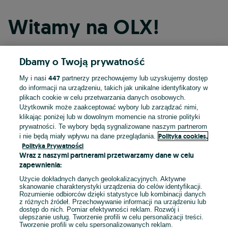
Witamy na OLX!
Dbamy o Twoją prywatność
Kontynuuj przez Facebooka
447
My i nasi
partnerzy przechowujemy lub uzyskujemy dostęp
do informacji na urządzeniu, takich jak unikalne identyfikatory w
Kontynuuj przez konto Apple
plikach cookie w celu przetwarzania danych osobowych.
Użytkownik może zaakceptować wybory lub zarządzać nimi,
klikając poniżej lub w dowolnym momencie na stronie polityki
prywatności. Te wybory będą sygnalizowane naszym partnerom
Kontynuuj przez konto Google
Polityka cookies,
i nie będą miały wpływu na dane przeglądania.
Polityka Prywatności
Wraz z naszymi partnerami przetwarzamy dane w celu
LUB
zapewnienia:
Zaloguj się
Załóż konto
Użycie dokładnych danych geolokalizacyjnych. Aktywne
skanowanie charakterystyki urządzenia do celów identyfikacji.
Rozumienie odbiorców dzięki statystyce lub kombinacji danych
E-mail
z różnych źródeł. Przechowywanie informacji na urządzeniu lub
dostęp do nich. Pomiar efektywności reklam. Rozwój i
ulepszanie usług. Tworzenie profili w celu personalizacji treści.
Tworzenie profili w celu spersonalizowanych reklam.