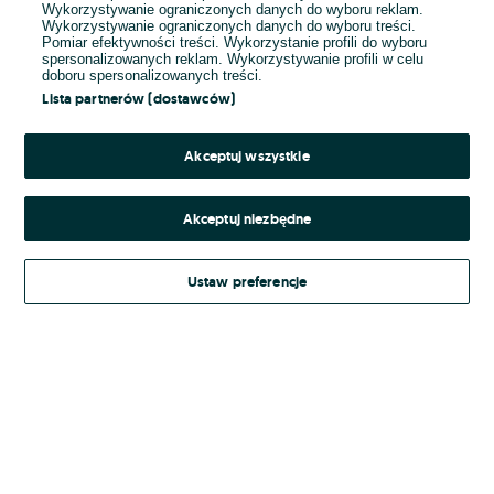
Wykorzystywanie ograniczonych danych do wyboru reklam.
Wykorzystywanie ograniczonych danych do wyboru treści.
Hasło
Pomiar efektywności treści. Wykorzystanie profili do wyboru
spersonalizowanych reklam. Wykorzystywanie profili w celu
doboru spersonalizowanych treści.
Lista partnerów (dostawców)
Nie pamiętasz hasła?
Akceptuj wszystkie
Zaloguj się
Akceptuj niezbędne
Kontynuując za pośrednictwem jednego z dostawców wskazanych powyżej,
Ustaw preferencje
Regulamin serwisu
akceptuję
OLX.pl w jego aktualnym brzmieniu.