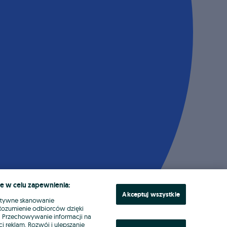
e w celu zapewnienia:
Akceptuj wszystkie
ktywne skanowanie
. Rozumienie odbiorców dzięki
ł. Przechowywanie informacji na
i reklam. Rozwój i ulepszanie