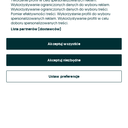
Wykorzystywanie ograniczonych danych do wyboru reklam.
Wykorzystywanie ograniczonych danych do wyboru treści.
Hasło
Pomiar efektywności treści. Wykorzystanie profili do wyboru
spersonalizowanych reklam. Wykorzystywanie profili w celu
doboru spersonalizowanych treści.
Lista partnerów (dostawców)
Nie pamiętasz hasła?
Akceptuj wszystkie
Zaloguj się
Akceptuj niezbędne
Kontynuując za pośrednictwem jednego z dostawców wskazanych powyżej,
akceptuję
Regulamin serwisu
OLX.pl w jego aktualnym brzmieniu.
Ustaw preferencje