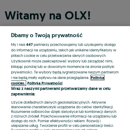
Witamy na OLX!
Dbamy o Twoją prywatność
Kontynuuj przez Facebooka
My i nasi
447
partnerzy przechowujemy lub uzyskujemy dostęp
do informacji na urządzeniu, takich jak unikalne identyfikatory w
Kontynuuj przez konto Apple
plikach cookie w celu przetwarzania danych osobowych.
Użytkownik może zaakceptować wybory lub zarządzać nimi,
klikając poniżej lub w dowolnym momencie na stronie polityki
prywatności. Te wybory będą sygnalizowane naszym partnerom
Kontynuuj przez konto Google
i nie będą miały wpływu na dane przeglądania.
Polityka
cookies,
Polityka Prywatności
Wraz z naszymi partnerami przetwarzamy dane w celu
LUB
zapewnienia:
Zaloguj się
Załóż konto
Użycie dokładnych danych geolokalizacyjnych. Aktywne
skanowanie charakterystyki urządzenia do celów identyfikacji.
Rozumienie odbiorców dzięki statystyce lub kombinacji danych
E-mail
z różnych źródeł. Przechowywanie informacji na urządzeniu lub
dostęp do nich. Pomiar efektywności reklam. Rozwój i
ulepszanie usług. Tworzenie profili w celu personalizacji treści.
Tworzenie profili w celu spersonalizowanych reklam.