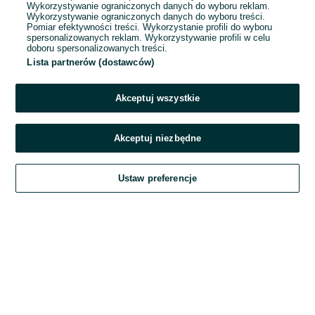
Wykorzystywanie ograniczonych danych do wyboru reklam.
Wykorzystywanie ograniczonych danych do wyboru treści.
Hasło
Pomiar efektywności treści. Wykorzystanie profili do wyboru
spersonalizowanych reklam. Wykorzystywanie profili w celu
doboru spersonalizowanych treści.
Lista partnerów (dostawców)
Nie pamiętasz hasła?
Akceptuj wszystkie
Zaloguj się
Akceptuj niezbędne
Kontynuując za pośrednictwem jednego z dostawców wskazanych powyżej,
Ustaw preferencje
akceptuję
Regulamin serwisu
OLX.pl w jego aktualnym brzmieniu.