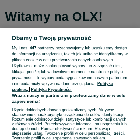
Witamy na OLX!
Dbamy o Twoją prywatność
Kontynuuj przez Facebooka
My i nasi
447
partnerzy przechowujemy lub uzyskujemy dostęp
do informacji na urządzeniu, takich jak unikalne identyfikatory w
Kontynuuj przez konto Apple
plikach cookie w celu przetwarzania danych osobowych.
Użytkownik może zaakceptować wybory lub zarządzać nimi,
klikając poniżej lub w dowolnym momencie na stronie polityki
prywatności. Te wybory będą sygnalizowane naszym partnerom
Kontynuuj przez konto Google
i nie będą miały wpływu na dane przeglądania.
Polityka
cookies,
Polityka Prywatności
Wraz z naszymi partnerami przetwarzamy dane w celu
LUB
zapewnienia:
Zaloguj się
Załóż konto
Użycie dokładnych danych geolokalizacyjnych. Aktywne
skanowanie charakterystyki urządzenia do celów identyfikacji.
Rozumienie odbiorców dzięki statystyce lub kombinacji danych
E-mail
z różnych źródeł. Przechowywanie informacji na urządzeniu lub
dostęp do nich. Pomiar efektywności reklam. Rozwój i
ulepszanie usług. Tworzenie profili w celu personalizacji treści.
Tworzenie profili w celu spersonalizowanych reklam.