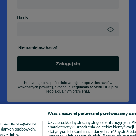
Hasło
Nie pamiętasz hasła?
Zaloguj się
Kontynuując za pośrednictwem jednego z dostawców
Regulamin serwisu
wskazanych powyżej, akceptuję
OLX.pl w
jego aktualnym brzmieniu.
Wraz z naszymi partnerami przetwarzamy dan
Użycie dokładnych danych geolokalizacyjnych. A
macji na urządzeniu,
charakterystyki urządzenia do celów identyfikacji
ia danych osobowych.
statystyce lub kombinacji danych z różnych źróde
niżej lub w