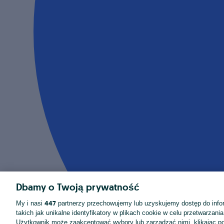
Dbamy o Twoją prywatność
447
My i nasi
partnerzy przechowujemy lub uzyskujemy dostęp do infor
takich jak unikalne identyfikatory w plikach cookie w celu przetwarzan
Użytkownik może zaakceptować wybory lub zarządzać nimi, klikając po