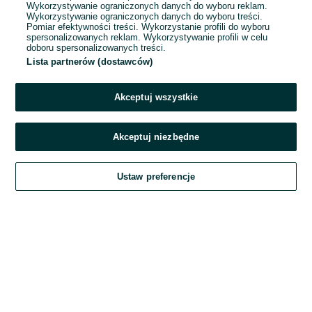
Wykorzystywanie ograniczonych danych do wyboru reklam.
Wykorzystywanie ograniczonych danych do wyboru treści.
Hasło
Pomiar efektywności treści. Wykorzystanie profili do wyboru
spersonalizowanych reklam. Wykorzystywanie profili w celu
doboru spersonalizowanych treści.
Lista partnerów (dostawców)
Nie pamiętasz hasła?
Akceptuj wszystkie
Zaloguj się
Akceptuj niezbędne
Kontynuując za pośrednictwem jednego z dostawców wskazanych powyżej,
Ustaw preferencje
akceptuję
Regulamin serwisu
OLX.pl w jego aktualnym brzmieniu.