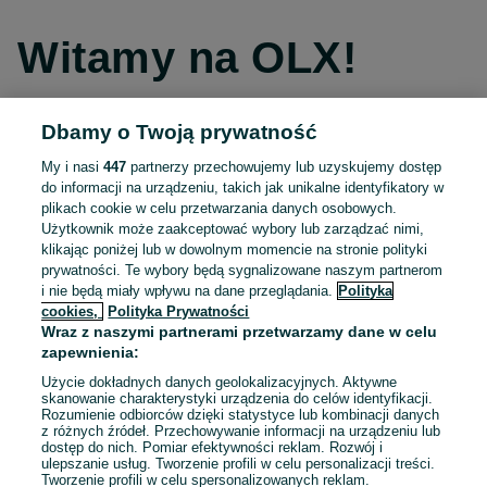
Witamy na OLX!
Dbamy o Twoją prywatność
Kontynuuj przez Facebooka
My i nasi
447
partnerzy przechowujemy lub uzyskujemy dostęp
do informacji na urządzeniu, takich jak unikalne identyfikatory w
Kontynuuj przez konto Apple
plikach cookie w celu przetwarzania danych osobowych.
Użytkownik może zaakceptować wybory lub zarządzać nimi,
klikając poniżej lub w dowolnym momencie na stronie polityki
prywatności. Te wybory będą sygnalizowane naszym partnerom
Kontynuuj przez konto Google
i nie będą miały wpływu na dane przeglądania.
Polityka
cookies,
Polityka Prywatności
Wraz z naszymi partnerami przetwarzamy dane w celu
LUB
zapewnienia:
Zaloguj się
Załóż konto
Użycie dokładnych danych geolokalizacyjnych. Aktywne
skanowanie charakterystyki urządzenia do celów identyfikacji.
Rozumienie odbiorców dzięki statystyce lub kombinacji danych
E-mail
z różnych źródeł. Przechowywanie informacji na urządzeniu lub
dostęp do nich. Pomiar efektywności reklam. Rozwój i
ulepszanie usług. Tworzenie profili w celu personalizacji treści.
Tworzenie profili w celu spersonalizowanych reklam.