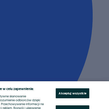
e w celu zapewnienia:
Akceptuj wszystkie
ktywne skanowanie
. Rozumienie odbiorców dzięki
ł. Przechowywanie informacji na
i reklam. Rozwój i ulepszanie