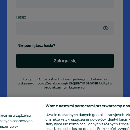
Hasło
Nie pamiętasz hasła?
Zaloguj się
Kontynuując za pośrednictwem jednego z dostawców
wskazanych powyżej, akceptuję
Regulamin serwisu
OLX.pl w
jego aktualnym brzmieniu.
Wraz z naszymi partnerami przetwarzamy dan
Użycie dokładnych danych geolokalizacyjnych. A
cji na urządzeniu,
charakterystyki urządzenia do celów identyfikacji
ia danych osobowych.
statystyce lub kombinacji danych z różnych źróde
niżej lub w
urządzeniu lub dostęp do nich. Pomiar efektywnośc