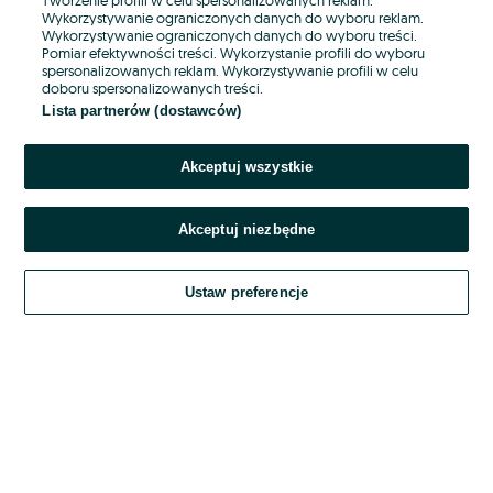
Wykorzystywanie ograniczonych danych do wyboru reklam.
Wykorzystywanie ograniczonych danych do wyboru treści.
Hasło
Pomiar efektywności treści. Wykorzystanie profili do wyboru
spersonalizowanych reklam. Wykorzystywanie profili w celu
doboru spersonalizowanych treści.
Lista partnerów (dostawców)
Nie pamiętasz hasła?
Akceptuj wszystkie
Zaloguj się
Akceptuj niezbędne
Kontynuując za pośrednictwem jednego z dostawców wskazanych powyżej,
akceptuję
OLX.pl w jego aktualnym brzmieniu.
Ustaw preferencje
Regulamin serwisu