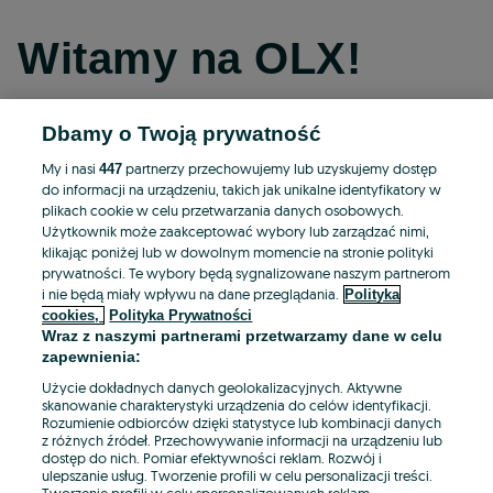
Witamy na OLX!
Dbamy o Twoją prywatność
Kontynuuj przez Facebooka
My i nasi
partnerzy przechowujemy lub uzyskujemy dostęp
447
do informacji na urządzeniu, takich jak unikalne identyfikatory w
Kontynuuj przez konto Apple
plikach cookie w celu przetwarzania danych osobowych.
Użytkownik może zaakceptować wybory lub zarządzać nimi,
klikając poniżej lub w dowolnym momencie na stronie polityki
prywatności. Te wybory będą sygnalizowane naszym partnerom
Kontynuuj przez konto Google
i nie będą miały wpływu na dane przeglądania.
Polityka
cookies,
Polityka Prywatności
Wraz z naszymi partnerami przetwarzamy dane w celu
LUB
zapewnienia:
Zaloguj się
Załóż konto
Użycie dokładnych danych geolokalizacyjnych. Aktywne
skanowanie charakterystyki urządzenia do celów identyfikacji.
Rozumienie odbiorców dzięki statystyce lub kombinacji danych
E-mail
z różnych źródeł. Przechowywanie informacji na urządzeniu lub
dostęp do nich. Pomiar efektywności reklam. Rozwój i
ulepszanie usług. Tworzenie profili w celu personalizacji treści.
Tworzenie profili w celu spersonalizowanych reklam.