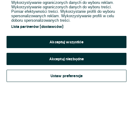
Wykorzystywanie ograniczonych danych do wyboru reklam.
Wykorzystywanie ograniczonych danych do wyboru treści.
Hasło
Pomiar efektywności treści. Wykorzystanie profili do wyboru
spersonalizowanych reklam. Wykorzystywanie profili w celu
doboru spersonalizowanych treści.
Lista partnerów (dostawców)
Nie pamiętasz hasła?
Akceptuj wszystkie
Zaloguj się
Akceptuj niezbędne
Kontynuując za pośrednictwem jednego z dostawców wskazanych powyżej,
Ustaw preferencje
Regulamin serwisu
akceptuję
OLX.pl w jego aktualnym brzmieniu.