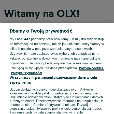
Witamy na OLX!
Dbamy o Twoją prywatność
Kontynuuj przez Facebooka
447
My i nasi
partnerzy przechowujemy lub uzyskujemy dostęp
do informacji na urządzeniu, takich jak unikalne identyfikatory w
Kontynuuj przez konto Apple
plikach cookie w celu przetwarzania danych osobowych.
Użytkownik może zaakceptować wybory lub zarządzać nimi,
klikając poniżej lub w dowolnym momencie na stronie polityki
prywatności. Te wybory będą sygnalizowane naszym partnerom
Kontynuuj przez konto Google
Polityka cookies,
i nie będą miały wpływu na dane przeglądania.
Polityka Prywatności
Wraz z naszymi partnerami przetwarzamy dane w celu
LUB
zapewnienia:
Zaloguj się
Załóż konto
Użycie dokładnych danych geolokalizacyjnych. Aktywne
skanowanie charakterystyki urządzenia do celów identyfikacji.
Rozumienie odbiorców dzięki statystyce lub kombinacji danych
E-mail
z różnych źródeł. Przechowywanie informacji na urządzeniu lub
dostęp do nich. Pomiar efektywności reklam. Rozwój i
ulepszanie usług. Tworzenie profili w celu personalizacji treści.
Tworzenie profili w celu spersonalizowanych reklam.