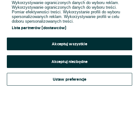
Wykorzystywanie ograniczonych danych do wyboru reklam.
Wykorzystywanie ograniczonych danych do wyboru treści.
Hasło
Pomiar efektywności treści. Wykorzystanie profili do wyboru
spersonalizowanych reklam. Wykorzystywanie profili w celu
doboru spersonalizowanych treści.
Lista partnerów (dostawców)
Nie pamiętasz hasła?
Akceptuj wszystkie
Zaloguj się
Akceptuj niezbędne
Kontynuując za pośrednictwem jednego z dostawców wskazanych powyżej,
Ustaw preferencje
Regulamin serwisu
akceptuję
OLX.pl w jego aktualnym brzmieniu.