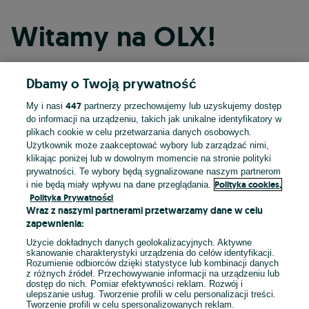
Witamy na OLX!
Dbamy o Twoją prywatność
Kontynuuj przez Facebooka
447
My i nasi
partnerzy przechowujemy lub uzyskujemy dostęp
do informacji na urządzeniu, takich jak unikalne identyfikatory w
Kontynuuj przez konto Apple
plikach cookie w celu przetwarzania danych osobowych.
Użytkownik może zaakceptować wybory lub zarządzać nimi,
klikając poniżej lub w dowolnym momencie na stronie polityki
prywatności. Te wybory będą sygnalizowane naszym partnerom
Kontynuuj przez konto Google
Polityka cookies,
i nie będą miały wpływu na dane przeglądania.
Polityka Prywatności
Wraz z naszymi partnerami przetwarzamy dane w celu
LUB
zapewnienia:
Zaloguj się
Załóż konto
Użycie dokładnych danych geolokalizacyjnych. Aktywne
skanowanie charakterystyki urządzenia do celów identyfikacji.
Rozumienie odbiorców dzięki statystyce lub kombinacji danych
E-mail
z różnych źródeł. Przechowywanie informacji na urządzeniu lub
dostęp do nich. Pomiar efektywności reklam. Rozwój i
ulepszanie usług. Tworzenie profili w celu personalizacji treści.
Tworzenie profili w celu spersonalizowanych reklam.