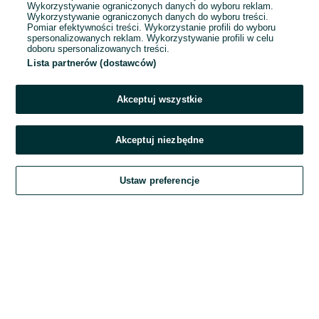
Wykorzystywanie ograniczonych danych do wyboru reklam.
Wykorzystywanie ograniczonych danych do wyboru treści.
Hasło
Pomiar efektywności treści. Wykorzystanie profili do wyboru
spersonalizowanych reklam. Wykorzystywanie profili w celu
doboru spersonalizowanych treści.
Lista partnerów (dostawców)
Nie pamiętasz hasła?
Akceptuj wszystkie
Zaloguj się
Akceptuj niezbędne
Kontynuując za pośrednictwem jednego z dostawców wskazanych powyżej,
Ustaw preferencje
akceptuję
Regulamin serwisu
OLX.pl w jego aktualnym brzmieniu.