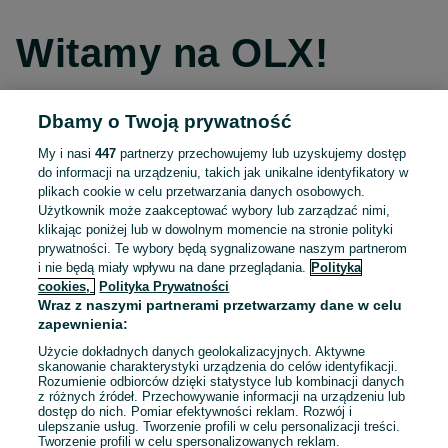
Witamy na OLX!
Dbamy o Twoją prywatność
Kontynuuj przez Facebooka
My i nasi
447
partnerzy przechowujemy lub uzyskujemy dostęp
do informacji na urządzeniu, takich jak unikalne identyfikatory w
Kontynuuj przez konto Apple
plikach cookie w celu przetwarzania danych osobowych.
Użytkownik może zaakceptować wybory lub zarządzać nimi,
klikając poniżej lub w dowolnym momencie na stronie polityki
prywatności. Te wybory będą sygnalizowane naszym partnerom
Kontynuuj przez konto Google
i nie będą miały wpływu na dane przeglądania.
Polityka
cookies,
Polityka Prywatności
Wraz z naszymi partnerami przetwarzamy dane w celu
LUB
zapewnienia:
Zaloguj się
Załóż konto
Użycie dokładnych danych geolokalizacyjnych. Aktywne
skanowanie charakterystyki urządzenia do celów identyfikacji.
Rozumienie odbiorców dzięki statystyce lub kombinacji danych
E-mail
z różnych źródeł. Przechowywanie informacji na urządzeniu lub
dostęp do nich. Pomiar efektywności reklam. Rozwój i
ulepszanie usług. Tworzenie profili w celu personalizacji treści.
Tworzenie profili w celu spersonalizowanych reklam.