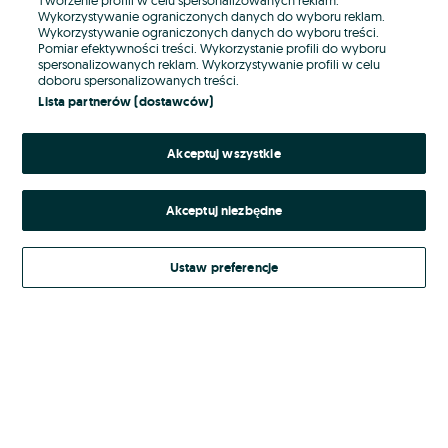
Wykorzystywanie ograniczonych danych do wyboru reklam.
Wykorzystywanie ograniczonych danych do wyboru treści.
Hasło
Pomiar efektywności treści. Wykorzystanie profili do wyboru
spersonalizowanych reklam. Wykorzystywanie profili w celu
doboru spersonalizowanych treści.
Lista partnerów (dostawców)
Nie pamiętasz hasła?
Akceptuj wszystkie
Zaloguj się
Akceptuj niezbędne
Kontynuując za pośrednictwem jednego z dostawców wskazanych powyżej,
akceptuję
Regulamin serwisu
OLX.pl w jego aktualnym brzmieniu.
Ustaw preferencje