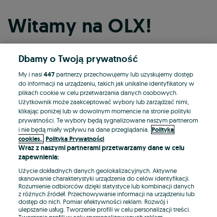
Witamy na OLX!
Dbamy o Twoją prywatność
Kontynuuj przez Facebooka
My i nasi
447
partnerzy przechowujemy lub uzyskujemy dostęp
do informacji na urządzeniu, takich jak unikalne identyfikatory w
Kontynuuj przez konto Apple
plikach cookie w celu przetwarzania danych osobowych.
Użytkownik może zaakceptować wybory lub zarządzać nimi,
klikając poniżej lub w dowolnym momencie na stronie polityki
prywatności. Te wybory będą sygnalizowane naszym partnerom
Kontynuuj przez konto Google
i nie będą miały wpływu na dane przeglądania.
Polityka
cookies,
Polityka Prywatności
Wraz z naszymi partnerami przetwarzamy dane w celu
LUB
zapewnienia:
Zaloguj się
Załóż konto
Użycie dokładnych danych geolokalizacyjnych. Aktywne
skanowanie charakterystyki urządzenia do celów identyfikacji.
Rozumienie odbiorców dzięki statystyce lub kombinacji danych
E-mail
z różnych źródeł. Przechowywanie informacji na urządzeniu lub
dostęp do nich. Pomiar efektywności reklam. Rozwój i
ulepszanie usług. Tworzenie profili w celu personalizacji treści.
Tworzenie profili w celu spersonalizowanych reklam.