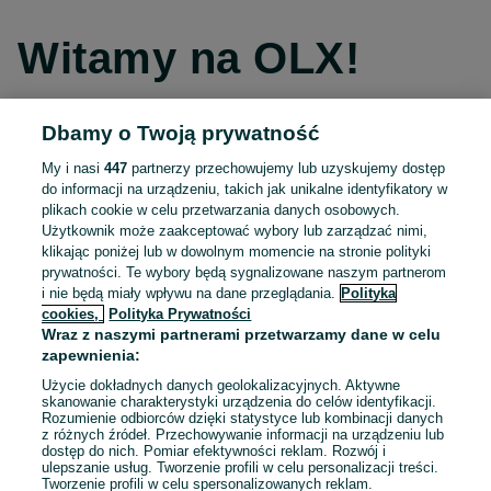
Witamy na OLX!
Dbamy o Twoją prywatność
Kontynuuj przez Facebooka
My i nasi
447
partnerzy przechowujemy lub uzyskujemy dostęp
do informacji na urządzeniu, takich jak unikalne identyfikatory w
Kontynuuj przez konto Apple
plikach cookie w celu przetwarzania danych osobowych.
Użytkownik może zaakceptować wybory lub zarządzać nimi,
klikając poniżej lub w dowolnym momencie na stronie polityki
prywatności. Te wybory będą sygnalizowane naszym partnerom
Kontynuuj przez konto Google
i nie będą miały wpływu na dane przeglądania.
Polityka
cookies,
Polityka Prywatności
Wraz z naszymi partnerami przetwarzamy dane w celu
LUB
zapewnienia:
Zaloguj się
Załóż konto
Użycie dokładnych danych geolokalizacyjnych. Aktywne
skanowanie charakterystyki urządzenia do celów identyfikacji.
Rozumienie odbiorców dzięki statystyce lub kombinacji danych
E-mail
z różnych źródeł. Przechowywanie informacji na urządzeniu lub
dostęp do nich. Pomiar efektywności reklam. Rozwój i
ulepszanie usług. Tworzenie profili w celu personalizacji treści.
Tworzenie profili w celu spersonalizowanych reklam.