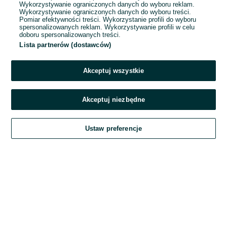
Wykorzystywanie ograniczonych danych do wyboru reklam.
Wykorzystywanie ograniczonych danych do wyboru treści.
Hasło
Pomiar efektywności treści. Wykorzystanie profili do wyboru
spersonalizowanych reklam. Wykorzystywanie profili w celu
doboru spersonalizowanych treści.
Lista partnerów (dostawców)
Nie pamiętasz hasła?
Akceptuj wszystkie
Zaloguj się
Akceptuj niezbędne
Kontynuując za pośrednictwem jednego z dostawców wskazanych powyżej,
Ustaw preferencje
akceptuję
Regulamin serwisu
OLX.pl w jego aktualnym brzmieniu.