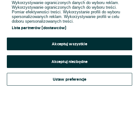
Wykorzystywanie ograniczonych danych do wyboru reklam.
Wykorzystywanie ograniczonych danych do wyboru treści.
Hasło
Pomiar efektywności treści. Wykorzystanie profili do wyboru
spersonalizowanych reklam. Wykorzystywanie profili w celu
doboru spersonalizowanych treści.
Lista partnerów (dostawców)
Nie pamiętasz hasła?
Akceptuj wszystkie
Zaloguj się
Akceptuj niezbędne
Kontynuując za pośrednictwem jednego z dostawców wskazanych powyżej,
Ustaw preferencje
Regulamin serwisu
akceptuję
OLX.pl w jego aktualnym brzmieniu.