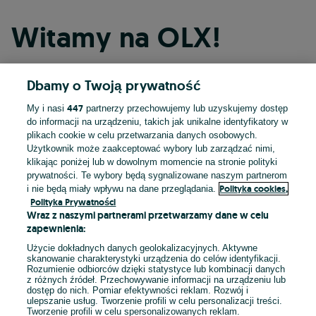
Witamy na OLX!
Dbamy o Twoją prywatność
Kontynuuj przez Facebooka
447
My i nasi
partnerzy przechowujemy lub uzyskujemy dostęp
do informacji na urządzeniu, takich jak unikalne identyfikatory w
Kontynuuj przez konto Apple
plikach cookie w celu przetwarzania danych osobowych.
Użytkownik może zaakceptować wybory lub zarządzać nimi,
klikając poniżej lub w dowolnym momencie na stronie polityki
prywatności. Te wybory będą sygnalizowane naszym partnerom
Kontynuuj przez konto Google
Polityka cookies,
i nie będą miały wpływu na dane przeglądania.
Polityka Prywatności
Wraz z naszymi partnerami przetwarzamy dane w celu
LUB
zapewnienia:
Zaloguj się
Załóż konto
Użycie dokładnych danych geolokalizacyjnych. Aktywne
skanowanie charakterystyki urządzenia do celów identyfikacji.
Rozumienie odbiorców dzięki statystyce lub kombinacji danych
E-mail
z różnych źródeł. Przechowywanie informacji na urządzeniu lub
dostęp do nich. Pomiar efektywności reklam. Rozwój i
ulepszanie usług. Tworzenie profili w celu personalizacji treści.
Tworzenie profili w celu spersonalizowanych reklam.