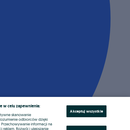
e w celu zapewnienia:
Akceptuj wszystkie
ktywne skanowanie
. Rozumienie odbiorców dzięki
ł. Przechowywanie informacji na
i reklam. Rozwój i ulepszanie