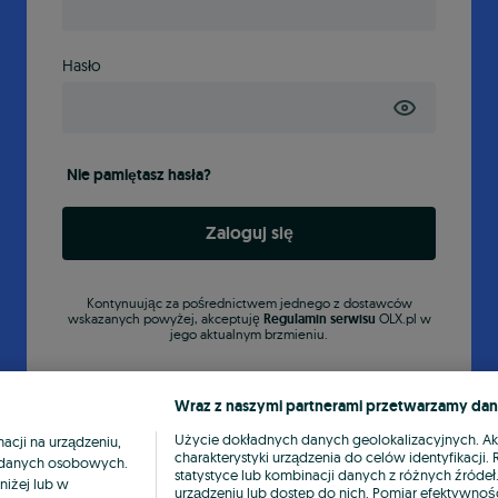
Hasło
Nie pamiętasz hasła?
Zaloguj się
Kontynuując za pośrednictwem jednego z dostawców
wskazanych powyżej, akceptuję
Regulamin serwisu
OLX.pl w
jego aktualnym brzmieniu.
Wraz z naszymi partnerami przetwarzamy dan
Użycie dokładnych danych geolokalizacyjnych. A
cji na urządzeniu,
charakterystyki urządzenia do celów identyfikacji
ia danych osobowych.
statystyce lub kombinacji danych z różnych źróde
niżej lub w
urządzeniu lub dostęp do nich. Pomiar efektywnośc