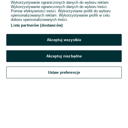
Wykorzystywanie ograniczonych danych do wyboru reklam.
Wykorzystywanie ograniczonych danych do wyboru treści.
Hasło
Pomiar efektywności treści. Wykorzystanie profili do wyboru
spersonalizowanych reklam. Wykorzystywanie profili w celu
doboru spersonalizowanych treści.
Lista partnerów (dostawców)
Nie pamiętasz hasła?
Akceptuj wszystkie
Zaloguj się
Akceptuj niezbędne
Kontynuując za pośrednictwem jednego z dostawców wskazanych powyżej,
Ustaw preferencje
akceptuję
Regulamin serwisu
OLX.pl w jego aktualnym brzmieniu.