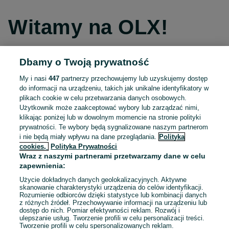
Witamy na OLX!
Dbamy o Twoją prywatność
Kontynuuj przez Facebooka
My i nasi
447
partnerzy przechowujemy lub uzyskujemy dostęp
do informacji na urządzeniu, takich jak unikalne identyfikatory w
Kontynuuj przez konto Apple
plikach cookie w celu przetwarzania danych osobowych.
Użytkownik może zaakceptować wybory lub zarządzać nimi,
klikając poniżej lub w dowolnym momencie na stronie polityki
prywatności. Te wybory będą sygnalizowane naszym partnerom
Kontynuuj przez konto Google
i nie będą miały wpływu na dane przeglądania.
Polityka
cookies,
Polityka Prywatności
Wraz z naszymi partnerami przetwarzamy dane w celu
LUB
zapewnienia:
Zaloguj się
Załóż konto
Użycie dokładnych danych geolokalizacyjnych. Aktywne
skanowanie charakterystyki urządzenia do celów identyfikacji.
Rozumienie odbiorców dzięki statystyce lub kombinacji danych
E-mail
z różnych źródeł. Przechowywanie informacji na urządzeniu lub
dostęp do nich. Pomiar efektywności reklam. Rozwój i
ulepszanie usług. Tworzenie profili w celu personalizacji treści.
Tworzenie profili w celu spersonalizowanych reklam.