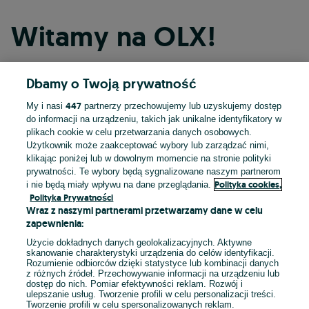
Witamy na OLX!
Dbamy o Twoją prywatność
Kontynuuj przez Facebooka
447
My i nasi
partnerzy przechowujemy lub uzyskujemy dostęp
do informacji na urządzeniu, takich jak unikalne identyfikatory w
Kontynuuj przez konto Apple
plikach cookie w celu przetwarzania danych osobowych.
Użytkownik może zaakceptować wybory lub zarządzać nimi,
klikając poniżej lub w dowolnym momencie na stronie polityki
prywatności. Te wybory będą sygnalizowane naszym partnerom
Kontynuuj przez konto Google
Polityka cookies,
i nie będą miały wpływu na dane przeglądania.
Polityka Prywatności
Wraz z naszymi partnerami przetwarzamy dane w celu
LUB
zapewnienia:
Zaloguj się
Załóż konto
Użycie dokładnych danych geolokalizacyjnych. Aktywne
skanowanie charakterystyki urządzenia do celów identyfikacji.
Rozumienie odbiorców dzięki statystyce lub kombinacji danych
E-mail
z różnych źródeł. Przechowywanie informacji na urządzeniu lub
dostęp do nich. Pomiar efektywności reklam. Rozwój i
ulepszanie usług. Tworzenie profili w celu personalizacji treści.
Tworzenie profili w celu spersonalizowanych reklam.