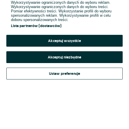
Wykorzystywanie ograniczonych danych do wyboru reklam.
Wykorzystywanie ograniczonych danych do wyboru treści.
Hasło
Pomiar efektywności treści. Wykorzystanie profili do wyboru
spersonalizowanych reklam. Wykorzystywanie profili w celu
doboru spersonalizowanych treści.
Lista partnerów (dostawców)
Nie pamiętasz hasła?
Akceptuj wszystkie
Zaloguj się
Akceptuj niezbędne
Kontynuując za pośrednictwem jednego z dostawców wskazanych powyżej,
Ustaw preferencje
Regulamin serwisu
akceptuję
OLX.pl w jego aktualnym brzmieniu.