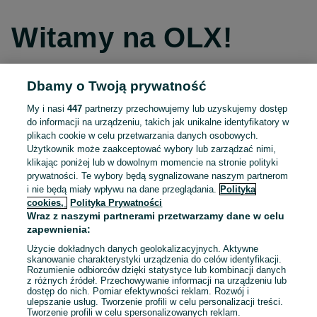
Witamy na OLX!
Dbamy o Twoją prywatność
Kontynuuj przez Facebooka
My i nasi
447
partnerzy przechowujemy lub uzyskujemy dostęp
do informacji na urządzeniu, takich jak unikalne identyfikatory w
Kontynuuj przez konto Apple
plikach cookie w celu przetwarzania danych osobowych.
Użytkownik może zaakceptować wybory lub zarządzać nimi,
klikając poniżej lub w dowolnym momencie na stronie polityki
prywatności. Te wybory będą sygnalizowane naszym partnerom
Kontynuuj przez konto Google
i nie będą miały wpływu na dane przeglądania.
Polityka
cookies,
Polityka Prywatności
Wraz z naszymi partnerami przetwarzamy dane w celu
LUB
zapewnienia:
Zaloguj się
Załóż konto
Użycie dokładnych danych geolokalizacyjnych. Aktywne
skanowanie charakterystyki urządzenia do celów identyfikacji.
Rozumienie odbiorców dzięki statystyce lub kombinacji danych
E-mail
z różnych źródeł. Przechowywanie informacji na urządzeniu lub
dostęp do nich. Pomiar efektywności reklam. Rozwój i
ulepszanie usług. Tworzenie profili w celu personalizacji treści.
Tworzenie profili w celu spersonalizowanych reklam.