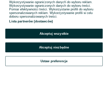
Wykorzystywanie ograniczonych danych do wyboru reklam.
Wykorzystywanie ograniczonych danych do wyboru treści.
Hasło
Pomiar efektywności treści. Wykorzystanie profili do wyboru
spersonalizowanych reklam. Wykorzystywanie profili w celu
doboru spersonalizowanych treści.
Lista partnerów (dostawców)
Nie pamiętasz hasła?
Akceptuj wszystkie
Zaloguj się
Akceptuj niezbędne
Kontynuując za pośrednictwem jednego z dostawców wskazanych powyżej,
Ustaw preferencje
akceptuję
Regulamin serwisu
OLX.pl w jego aktualnym brzmieniu.