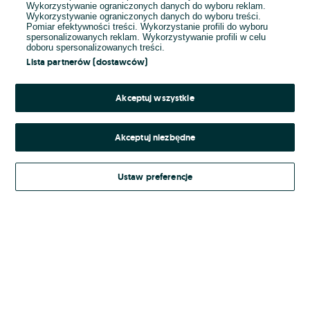
Wykorzystywanie ograniczonych danych do wyboru reklam.
Wykorzystywanie ograniczonych danych do wyboru treści.
Hasło
Pomiar efektywności treści. Wykorzystanie profili do wyboru
spersonalizowanych reklam. Wykorzystywanie profili w celu
doboru spersonalizowanych treści.
Lista partnerów (dostawców)
Nie pamiętasz hasła?
Akceptuj wszystkie
Zaloguj się
Akceptuj niezbędne
Kontynuując za pośrednictwem jednego z dostawców wskazanych powyżej,
Ustaw preferencje
Regulamin serwisu
akceptuję
OLX.pl w jego aktualnym brzmieniu.