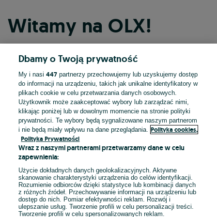
Witamy na OLX!
Dbamy o Twoją prywatność
Kontynuuj przez Facebooka
447
My i nasi
partnerzy przechowujemy lub uzyskujemy dostęp
do informacji na urządzeniu, takich jak unikalne identyfikatory w
Kontynuuj przez konto Apple
plikach cookie w celu przetwarzania danych osobowych.
Użytkownik może zaakceptować wybory lub zarządzać nimi,
klikając poniżej lub w dowolnym momencie na stronie polityki
prywatności. Te wybory będą sygnalizowane naszym partnerom
Kontynuuj przez konto Google
Polityka cookies,
i nie będą miały wpływu na dane przeglądania.
Polityka Prywatności
Wraz z naszymi partnerami przetwarzamy dane w celu
LUB
zapewnienia:
Zaloguj się
Załóż konto
Użycie dokładnych danych geolokalizacyjnych. Aktywne
skanowanie charakterystyki urządzenia do celów identyfikacji.
Rozumienie odbiorców dzięki statystyce lub kombinacji danych
E-mail
z różnych źródeł. Przechowywanie informacji na urządzeniu lub
dostęp do nich. Pomiar efektywności reklam. Rozwój i
ulepszanie usług. Tworzenie profili w celu personalizacji treści.
Tworzenie profili w celu spersonalizowanych reklam.