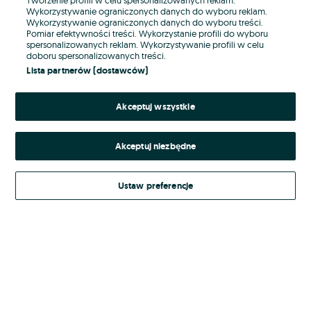
Wykorzystywanie ograniczonych danych do wyboru reklam.
Wykorzystywanie ograniczonych danych do wyboru treści.
Hasło
Pomiar efektywności treści. Wykorzystanie profili do wyboru
spersonalizowanych reklam. Wykorzystywanie profili w celu
doboru spersonalizowanych treści.
Lista partnerów (dostawców)
Nie pamiętasz hasła?
Akceptuj wszystkie
Zaloguj się
Akceptuj niezbędne
Kontynuując za pośrednictwem jednego z dostawców wskazanych powyżej,
akceptuję
Regulamin serwisu
OLX.pl w jego aktualnym brzmieniu.
Ustaw preferencje