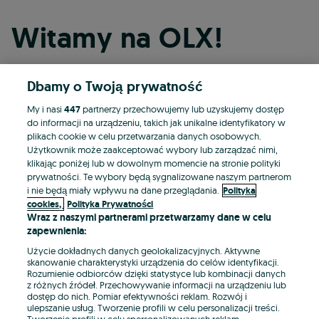
Witamy na OLX!
Dbamy o Twoją prywatność
Kontynuuj przez Facebooka
My i nasi
447
partnerzy przechowujemy lub uzyskujemy dostęp
do informacji na urządzeniu, takich jak unikalne identyfikatory w
Kontynuuj przez konto Apple
plikach cookie w celu przetwarzania danych osobowych.
Użytkownik może zaakceptować wybory lub zarządzać nimi,
klikając poniżej lub w dowolnym momencie na stronie polityki
prywatności. Te wybory będą sygnalizowane naszym partnerom
Kontynuuj przez konto Google
i nie będą miały wpływu na dane przeglądania.
Polityka
cookies,
Polityka Prywatności
Wraz z naszymi partnerami przetwarzamy dane w celu
LUB
zapewnienia:
Zaloguj się
Załóż konto
Użycie dokładnych danych geolokalizacyjnych. Aktywne
skanowanie charakterystyki urządzenia do celów identyfikacji.
Rozumienie odbiorców dzięki statystyce lub kombinacji danych
E-mail
z różnych źródeł. Przechowywanie informacji na urządzeniu lub
dostęp do nich. Pomiar efektywności reklam. Rozwój i
ulepszanie usług. Tworzenie profili w celu personalizacji treści.
Tworzenie profili w celu spersonalizowanych reklam.