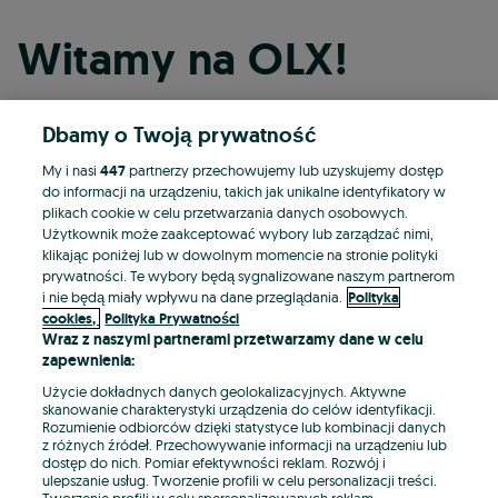
Witamy na OLX!
Dbamy o Twoją prywatność
Kontynuuj przez Facebooka
My i nasi
447
partnerzy przechowujemy lub uzyskujemy dostęp
do informacji na urządzeniu, takich jak unikalne identyfikatory w
Kontynuuj przez konto Apple
plikach cookie w celu przetwarzania danych osobowych.
Użytkownik może zaakceptować wybory lub zarządzać nimi,
klikając poniżej lub w dowolnym momencie na stronie polityki
prywatności. Te wybory będą sygnalizowane naszym partnerom
Kontynuuj przez konto Google
i nie będą miały wpływu na dane przeglądania.
Polityka
cookies,
Polityka Prywatności
Wraz z naszymi partnerami przetwarzamy dane w celu
LUB
zapewnienia:
Zaloguj się
Załóż konto
Użycie dokładnych danych geolokalizacyjnych. Aktywne
skanowanie charakterystyki urządzenia do celów identyfikacji.
Rozumienie odbiorców dzięki statystyce lub kombinacji danych
E-mail
z różnych źródeł. Przechowywanie informacji na urządzeniu lub
dostęp do nich. Pomiar efektywności reklam. Rozwój i
ulepszanie usług. Tworzenie profili w celu personalizacji treści.
Tworzenie profili w celu spersonalizowanych reklam.