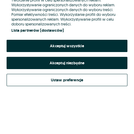
Wykorzystywanie ograniczonych danych do wyboru reklam.
Wykorzystywanie ograniczonych danych do wyboru treści.
Hasło
Pomiar efektywności treści. Wykorzystanie profili do wyboru
spersonalizowanych reklam. Wykorzystywanie profili w celu
doboru spersonalizowanych treści.
Lista partnerów (dostawców)
Nie pamiętasz hasła?
Akceptuj wszystkie
Zaloguj się
Akceptuj niezbędne
Kontynuując za pośrednictwem jednego z dostawców wskazanych powyżej,
akceptuję
Regulamin serwisu
OLX.pl w jego aktualnym brzmieniu.
Ustaw preferencje