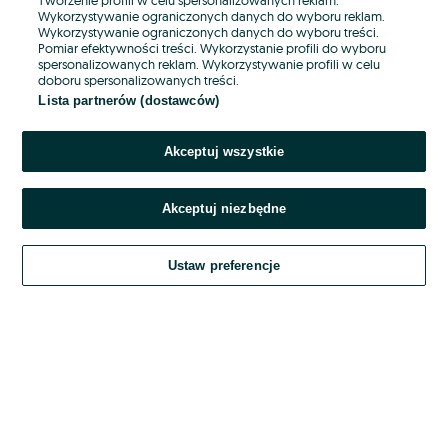
Wykorzystywanie ograniczonych danych do wyboru reklam.
Wykorzystywanie ograniczonych danych do wyboru treści.
Hasło
Pomiar efektywności treści. Wykorzystanie profili do wyboru
spersonalizowanych reklam. Wykorzystywanie profili w celu
doboru spersonalizowanych treści.
Lista partnerów (dostawców)
Nie pamiętasz hasła?
Akceptuj wszystkie
Zaloguj się
Akceptuj niezbędne
Kontynuując za pośrednictwem jednego z dostawców wskazanych powyżej,
akceptuję
OLX.pl w jego aktualnym brzmieniu.
Ustaw preferencje
Regulamin serwisu