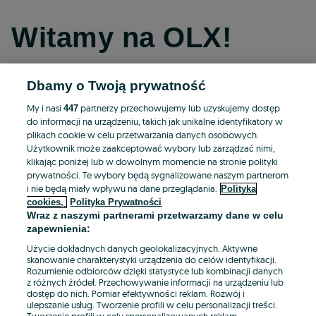
Witamy na OLX!
Dbamy o Twoją prywatność
Kontynuuj przez Facebooka
My i nasi
partnerzy przechowujemy lub uzyskujemy dostęp
447
do informacji na urządzeniu, takich jak unikalne identyfikatory w
Kontynuuj przez konto Apple
plikach cookie w celu przetwarzania danych osobowych.
Użytkownik może zaakceptować wybory lub zarządzać nimi,
klikając poniżej lub w dowolnym momencie na stronie polityki
prywatności. Te wybory będą sygnalizowane naszym partnerom
Kontynuuj przez konto Google
i nie będą miały wpływu na dane przeglądania.
Polityka
cookies,
Polityka Prywatności
Wraz z naszymi partnerami przetwarzamy dane w celu
LUB
zapewnienia:
Zaloguj się
Załóż konto
Użycie dokładnych danych geolokalizacyjnych. Aktywne
skanowanie charakterystyki urządzenia do celów identyfikacji.
Rozumienie odbiorców dzięki statystyce lub kombinacji danych
E-mail
z różnych źródeł. Przechowywanie informacji na urządzeniu lub
dostęp do nich. Pomiar efektywności reklam. Rozwój i
ulepszanie usług. Tworzenie profili w celu personalizacji treści.
Tworzenie profili w celu spersonalizowanych reklam.