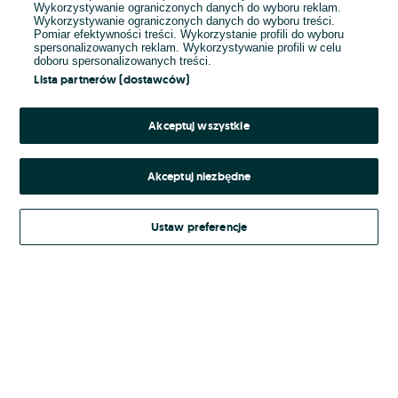
Wykorzystywanie ograniczonych danych do wyboru reklam.
Wykorzystywanie ograniczonych danych do wyboru treści.
Hasło
Pomiar efektywności treści. Wykorzystanie profili do wyboru
spersonalizowanych reklam. Wykorzystywanie profili w celu
doboru spersonalizowanych treści.
Lista partnerów (dostawców)
Nie pamiętasz hasła?
Akceptuj wszystkie
Zaloguj się
Akceptuj niezbędne
Kontynuując za pośrednictwem jednego z dostawców wskazanych powyżej,
Ustaw preferencje
Regulamin serwisu
akceptuję
OLX.pl w jego aktualnym brzmieniu.