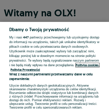
Witamy na OLX!
Dbamy o Twoją prywatność
Kontynuuj przez Facebooka
447
My i nasi
partnerzy przechowujemy lub uzyskujemy dostęp
do informacji na urządzeniu, takich jak unikalne identyfikatory w
Kontynuuj przez konto Apple
plikach cookie w celu przetwarzania danych osobowych.
Użytkownik może zaakceptować wybory lub zarządzać nimi,
klikając poniżej lub w dowolnym momencie na stronie polityki
prywatności. Te wybory będą sygnalizowane naszym partnerom
Kontynuuj przez konto Google
Polityka cookies,
i nie będą miały wpływu na dane przeglądania.
Polityka Prywatności
Wraz z naszymi partnerami przetwarzamy dane w celu
LUB
zapewnienia:
Zaloguj się
Załóż konto
Użycie dokładnych danych geolokalizacyjnych. Aktywne
skanowanie charakterystyki urządzenia do celów identyfikacji.
Rozumienie odbiorców dzięki statystyce lub kombinacji danych
E-mail
z różnych źródeł. Przechowywanie informacji na urządzeniu lub
dostęp do nich. Pomiar efektywności reklam. Rozwój i
ulepszanie usług. Tworzenie profili w celu personalizacji treści.
Tworzenie profili w celu spersonalizowanych reklam.