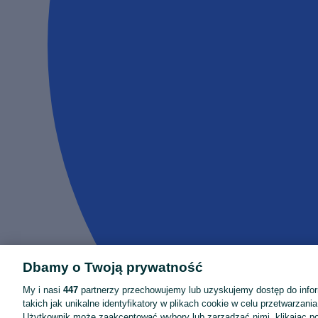
Dbamy o Twoją prywatność
My i nasi
447
partnerzy przechowujemy lub uzyskujemy dostęp do infor
takich jak unikalne identyfikatory w plikach cookie w celu przetwarzan
Użytkownik może zaakceptować wybory lub zarządzać nimi, klikając po