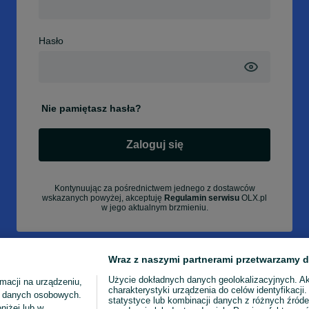
Hasło
Nie pamiętasz hasła?
Zaloguj się
Kontynuując za pośrednictwem jednego z dostawców
wskazanych powyżej, akceptuję
Regulamin serwisu
OLX.pl
w jego aktualnym brzmieniu.
Wraz z naszymi partnerami przetwarzamy d
Użycie dokładnych danych geolokalizacyjnych. A
macji na urządzeniu,
charakterystyki urządzenia do celów identyfikacji
ia danych osobowych.
statystyce lub kombinacji danych z różnych źróde
niżej lub w