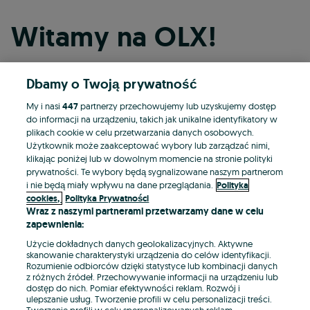
Witamy na OLX!
Dbamy o Twoją prywatność
Kontynuuj przez Facebooka
My i nasi
447
partnerzy przechowujemy lub uzyskujemy dostęp
do informacji na urządzeniu, takich jak unikalne identyfikatory w
Kontynuuj przez konto Apple
plikach cookie w celu przetwarzania danych osobowych.
Użytkownik może zaakceptować wybory lub zarządzać nimi,
klikając poniżej lub w dowolnym momencie na stronie polityki
prywatności. Te wybory będą sygnalizowane naszym partnerom
Kontynuuj przez konto Google
i nie będą miały wpływu na dane przeglądania.
Polityka
cookies,
Polityka Prywatności
Wraz z naszymi partnerami przetwarzamy dane w celu
LUB
zapewnienia:
Zaloguj się
Załóż konto
Użycie dokładnych danych geolokalizacyjnych. Aktywne
skanowanie charakterystyki urządzenia do celów identyfikacji.
Rozumienie odbiorców dzięki statystyce lub kombinacji danych
E-mail
z różnych źródeł. Przechowywanie informacji na urządzeniu lub
dostęp do nich. Pomiar efektywności reklam. Rozwój i
ulepszanie usług. Tworzenie profili w celu personalizacji treści.
Tworzenie profili w celu spersonalizowanych reklam.