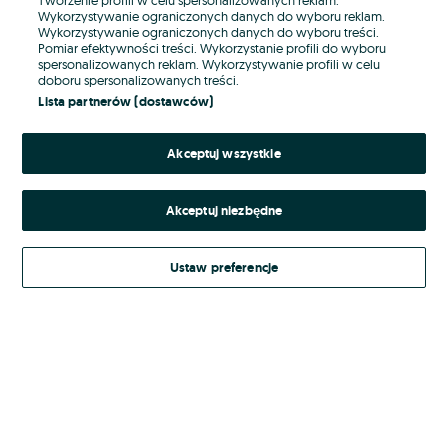
Wykorzystywanie ograniczonych danych do wyboru reklam.
Wykorzystywanie ograniczonych danych do wyboru treści.
Hasło
Pomiar efektywności treści. Wykorzystanie profili do wyboru
spersonalizowanych reklam. Wykorzystywanie profili w celu
doboru spersonalizowanych treści.
Lista partnerów (dostawców)
Nie pamiętasz hasła?
Akceptuj wszystkie
Zaloguj się
Akceptuj niezbędne
Kontynuując za pośrednictwem jednego z dostawców wskazanych powyżej,
akceptuję
Regulamin serwisu
OLX.pl w jego aktualnym brzmieniu.
Ustaw preferencje