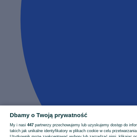
Dbamy o Twoją prywatność
My i nasi
447
partnerzy przechowujemy lub uzyskujemy dostęp do infor
takich jak unikalne identyfikatory w plikach cookie w celu przetwarzan
Użytkownik może zaakceptować wybory lub zarządzać nimi, klikając po