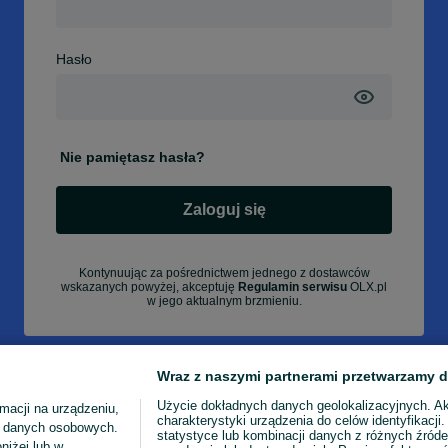
Hasło
Nie pamiętasz hasła?
Zaloguj się
Kontynuując za pośrednictwem jednego z dostawców
wskazanych powyżej, akceptuję
Regulamin serwisu
OLX.pl
w jego aktualnym brzmieniu.
Wraz z naszymi partnerami przetwarzamy d
Użycie dokładnych danych geolokalizacyjnych. A
macji na urządzeniu,
charakterystyki urządzenia do celów identyfikacji
ia danych osobowych.
statystyce lub kombinacji danych z różnych źróde
niżej lub w