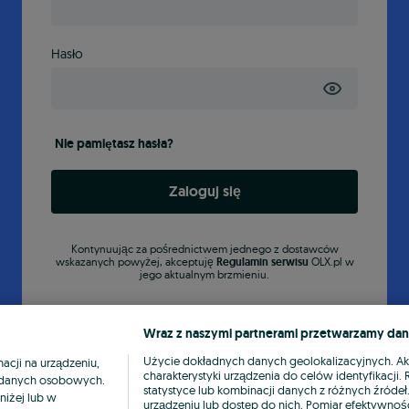
Hasło
Nie pamiętasz hasła?
Zaloguj się
Kontynuując za pośrednictwem jednego z dostawców
wskazanych powyżej, akceptuję
Regulamin serwisu
OLX.pl w
jego aktualnym brzmieniu.
Wraz z naszymi partnerami przetwarzamy dan
Użycie dokładnych danych geolokalizacyjnych. A
cji na urządzeniu,
charakterystyki urządzenia do celów identyfikacji
ia danych osobowych.
statystyce lub kombinacji danych z różnych źróde
niżej lub w
urządzeniu lub dostęp do nich. Pomiar efektywnośc