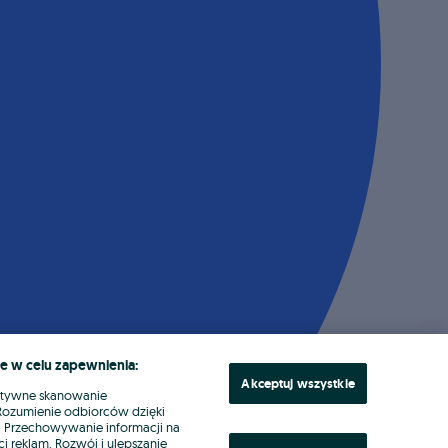
e w celu zapewnienia:
Akceptuj wszystkie
ktywne skanowanie
. Rozumienie odbiorców dzięki
ł. Przechowywanie informacji na
i reklam. Rozwój i ulepszanie