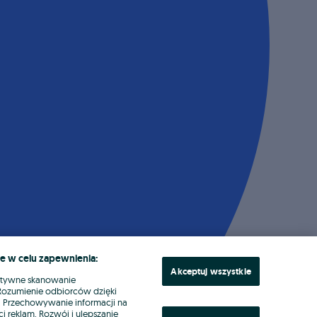
e w celu zapewnienia:
Akceptuj wszystkie
ktywne skanowanie
. Rozumienie odbiorców dzięki
ł. Przechowywanie informacji na
i reklam. Rozwój i ulepszanie