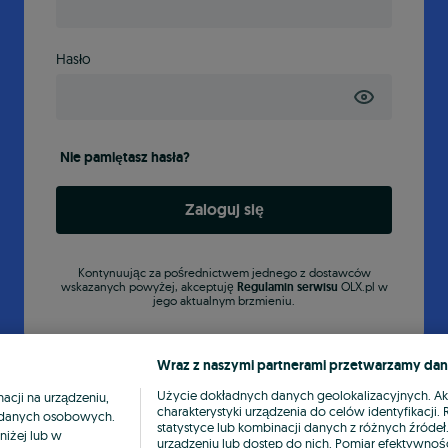
Hasło
Nie pamiętasz hasła?
Zaloguj się
Kontynuując za pośrednictwem jednego z dostawców
wskazanych powyżej, akceptuję
Regulamin serwisu
OLX.pl w
jego aktualnym brzmieniu.
Wraz z naszymi partnerami przetwarzamy dan
Użycie dokładnych danych geolokalizacyjnych. A
cji na urządzeniu,
charakterystyki urządzenia do celów identyfikacji
ia danych osobowych.
statystyce lub kombinacji danych z różnych źróde
niżej lub w
urządzeniu lub dostęp do nich. Pomiar efektywnośc