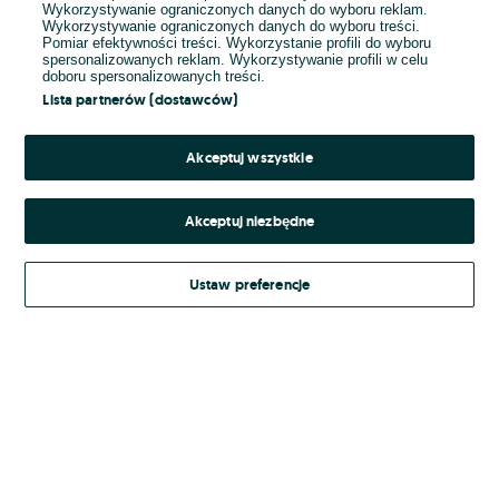
Wykorzystywanie ograniczonych danych do wyboru reklam.
Wykorzystywanie ograniczonych danych do wyboru treści.
Hasło
Pomiar efektywności treści. Wykorzystanie profili do wyboru
spersonalizowanych reklam. Wykorzystywanie profili w celu
doboru spersonalizowanych treści.
Lista partnerów (dostawców)
Nie pamiętasz hasła?
Akceptuj wszystkie
Zaloguj się
Akceptuj niezbędne
Kontynuując za pośrednictwem jednego z dostawców wskazanych powyżej,
Ustaw preferencje
Regulamin serwisu
akceptuję
OLX.pl w jego aktualnym brzmieniu.