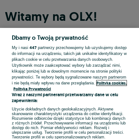
Witamy na OLX!
Dbamy o Twoją prywatność
Kontynuuj przez Facebooka
447
My i nasi
partnerzy przechowujemy lub uzyskujemy dostęp
do informacji na urządzeniu, takich jak unikalne identyfikatory w
Kontynuuj przez konto Apple
plikach cookie w celu przetwarzania danych osobowych.
Użytkownik może zaakceptować wybory lub zarządzać nimi,
klikając poniżej lub w dowolnym momencie na stronie polityki
prywatności. Te wybory będą sygnalizowane naszym partnerom
Kontynuuj przez konto Google
Polityka cookies,
i nie będą miały wpływu na dane przeglądania.
Polityka Prywatności
Wraz z naszymi partnerami przetwarzamy dane w celu
LUB
zapewnienia:
Zaloguj się
Załóż konto
Użycie dokładnych danych geolokalizacyjnych. Aktywne
skanowanie charakterystyki urządzenia do celów identyfikacji.
Rozumienie odbiorców dzięki statystyce lub kombinacji danych
E-mail
z różnych źródeł. Przechowywanie informacji na urządzeniu lub
dostęp do nich. Pomiar efektywności reklam. Rozwój i
ulepszanie usług. Tworzenie profili w celu personalizacji treści.
Tworzenie profili w celu spersonalizowanych reklam.