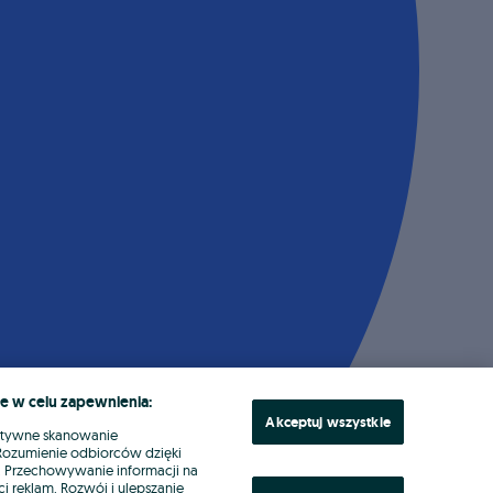
e w celu zapewnienia:
Akceptuj wszystkie
ktywne skanowanie
. Rozumienie odbiorców dzięki
ł. Przechowywanie informacji na
i reklam. Rozwój i ulepszanie