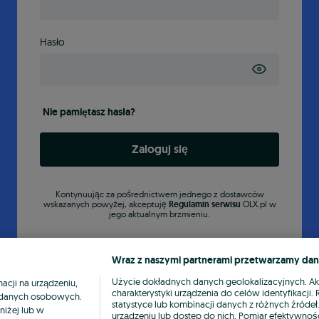
Hasło
Nie pamiętasz hasła?
Zaloguj się
Kontynuując za pośrednictwem jednego z dostawców
wskazanych powyżej, akceptuję
Regulamin serwisu
OLX.pl w
jego aktualnym brzmieniu.
Wraz z naszymi partnerami przetwarzamy dan
Użycie dokładnych danych geolokalizacyjnych. A
cji na urządzeniu,
charakterystyki urządzenia do celów identyfikacji
ia danych osobowych.
statystyce lub kombinacji danych z różnych źróde
niżej lub w
urządzeniu lub dostęp do nich. Pomiar efektywnośc