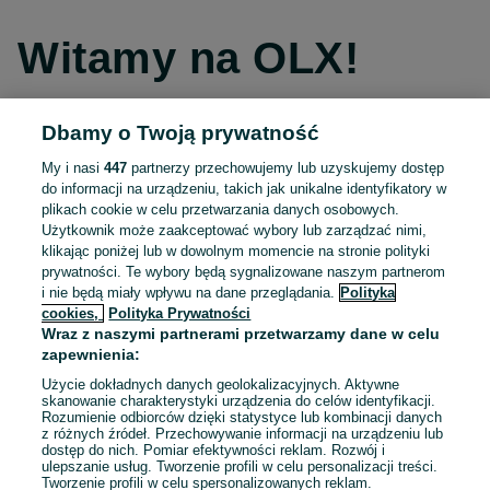
Witamy na OLX!
Dbamy o Twoją prywatność
Kontynuuj przez Facebooka
My i nasi
447
partnerzy przechowujemy lub uzyskujemy dostęp
do informacji na urządzeniu, takich jak unikalne identyfikatory w
Kontynuuj przez konto Apple
plikach cookie w celu przetwarzania danych osobowych.
Użytkownik może zaakceptować wybory lub zarządzać nimi,
klikając poniżej lub w dowolnym momencie na stronie polityki
prywatności. Te wybory będą sygnalizowane naszym partnerom
Kontynuuj przez konto Google
i nie będą miały wpływu na dane przeglądania.
Polityka
cookies,
Polityka Prywatności
Wraz z naszymi partnerami przetwarzamy dane w celu
LUB
zapewnienia:
Zaloguj się
Załóż konto
Użycie dokładnych danych geolokalizacyjnych. Aktywne
skanowanie charakterystyki urządzenia do celów identyfikacji.
Rozumienie odbiorców dzięki statystyce lub kombinacji danych
E-mail
z różnych źródeł. Przechowywanie informacji na urządzeniu lub
dostęp do nich. Pomiar efektywności reklam. Rozwój i
ulepszanie usług. Tworzenie profili w celu personalizacji treści.
Tworzenie profili w celu spersonalizowanych reklam.