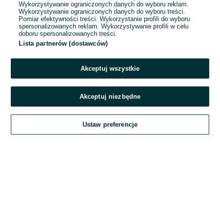
Wykorzystywanie ograniczonych danych do wyboru reklam.
Wykorzystywanie ograniczonych danych do wyboru treści.
Hasło
Pomiar efektywności treści. Wykorzystanie profili do wyboru
spersonalizowanych reklam. Wykorzystywanie profili w celu
doboru spersonalizowanych treści.
Lista partnerów (dostawców)
Nie pamiętasz hasła?
Akceptuj wszystkie
Zaloguj się
Akceptuj niezbędne
Kontynuując za pośrednictwem jednego z dostawców wskazanych powyżej,
Ustaw preferencje
akceptuję
Regulamin serwisu
OLX.pl w jego aktualnym brzmieniu.