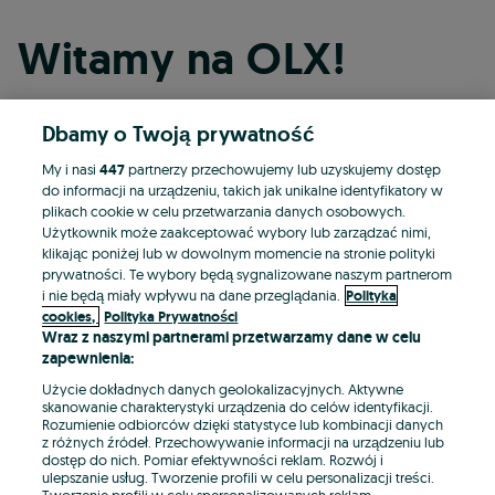
Witamy na OLX!
Dbamy o Twoją prywatność
Kontynuuj przez Facebooka
My i nasi
447
partnerzy przechowujemy lub uzyskujemy dostęp
do informacji na urządzeniu, takich jak unikalne identyfikatory w
Kontynuuj przez konto Apple
plikach cookie w celu przetwarzania danych osobowych.
Użytkownik może zaakceptować wybory lub zarządzać nimi,
klikając poniżej lub w dowolnym momencie na stronie polityki
prywatności. Te wybory będą sygnalizowane naszym partnerom
Kontynuuj przez konto Google
i nie będą miały wpływu na dane przeglądania.
Polityka
cookies,
Polityka Prywatności
Wraz z naszymi partnerami przetwarzamy dane w celu
LUB
zapewnienia:
Zaloguj się
Załóż konto
Użycie dokładnych danych geolokalizacyjnych. Aktywne
skanowanie charakterystyki urządzenia do celów identyfikacji.
Rozumienie odbiorców dzięki statystyce lub kombinacji danych
E-mail
z różnych źródeł. Przechowywanie informacji na urządzeniu lub
dostęp do nich. Pomiar efektywności reklam. Rozwój i
ulepszanie usług. Tworzenie profili w celu personalizacji treści.
Tworzenie profili w celu spersonalizowanych reklam.