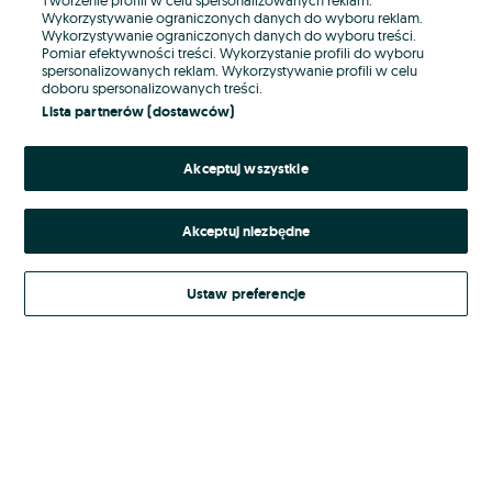
Wykorzystywanie ograniczonych danych do wyboru reklam.
Wykorzystywanie ograniczonych danych do wyboru treści.
Hasło
Pomiar efektywności treści. Wykorzystanie profili do wyboru
spersonalizowanych reklam. Wykorzystywanie profili w celu
doboru spersonalizowanych treści.
Lista partnerów (dostawców)
Nie pamiętasz hasła?
Akceptuj wszystkie
Zaloguj się
Akceptuj niezbędne
Kontynuując za pośrednictwem jednego z dostawców wskazanych powyżej,
akceptuję
Regulamin serwisu
OLX.pl w jego aktualnym brzmieniu.
Ustaw preferencje