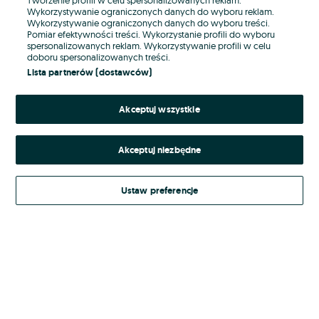
Wykorzystywanie ograniczonych danych do wyboru reklam.
Wykorzystywanie ograniczonych danych do wyboru treści.
Hasło
Pomiar efektywności treści. Wykorzystanie profili do wyboru
spersonalizowanych reklam. Wykorzystywanie profili w celu
doboru spersonalizowanych treści.
Lista partnerów (dostawców)
Nie pamiętasz hasła?
Akceptuj wszystkie
Zaloguj się
Akceptuj niezbędne
Kontynuując za pośrednictwem jednego z dostawców wskazanych powyżej,
akceptuję
Regulamin serwisu
OLX.pl w jego aktualnym brzmieniu.
Ustaw preferencje