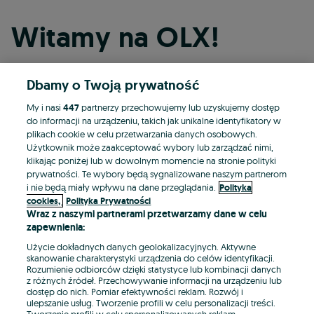
Witamy na OLX!
Dbamy o Twoją prywatność
Kontynuuj przez Facebooka
My i nasi
447
partnerzy przechowujemy lub uzyskujemy dostęp
do informacji na urządzeniu, takich jak unikalne identyfikatory w
Kontynuuj przez konto Apple
plikach cookie w celu przetwarzania danych osobowych.
Użytkownik może zaakceptować wybory lub zarządzać nimi,
klikając poniżej lub w dowolnym momencie na stronie polityki
prywatności. Te wybory będą sygnalizowane naszym partnerom
Kontynuuj przez konto Google
i nie będą miały wpływu na dane przeglądania.
Polityka
cookies,
Polityka Prywatności
Wraz z naszymi partnerami przetwarzamy dane w celu
LUB
zapewnienia:
Zaloguj się
Załóż konto
Użycie dokładnych danych geolokalizacyjnych. Aktywne
skanowanie charakterystyki urządzenia do celów identyfikacji.
Rozumienie odbiorców dzięki statystyce lub kombinacji danych
E-mail
z różnych źródeł. Przechowywanie informacji na urządzeniu lub
dostęp do nich. Pomiar efektywności reklam. Rozwój i
ulepszanie usług. Tworzenie profili w celu personalizacji treści.
Tworzenie profili w celu spersonalizowanych reklam.