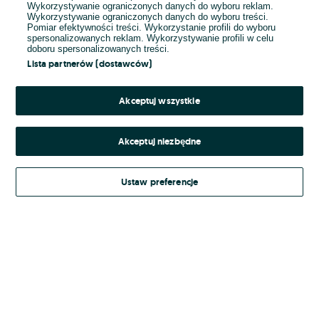
Wykorzystywanie ograniczonych danych do wyboru reklam.
Wykorzystywanie ograniczonych danych do wyboru treści.
Hasło
Pomiar efektywności treści. Wykorzystanie profili do wyboru
spersonalizowanych reklam. Wykorzystywanie profili w celu
doboru spersonalizowanych treści.
Lista partnerów (dostawców)
Nie pamiętasz hasła?
Akceptuj wszystkie
Zaloguj się
Akceptuj niezbędne
Kontynuując za pośrednictwem jednego z dostawców wskazanych powyżej,
Ustaw preferencje
Regulamin serwisu
akceptuję
OLX.pl w jego aktualnym brzmieniu.