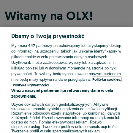
Witamy na OLX!
Dbamy o Twoją prywatność
Kontynuuj przez Facebooka
447
My i nasi
partnerzy przechowujemy lub uzyskujemy dostęp
do informacji na urządzeniu, takich jak unikalne identyfikatory w
Kontynuuj przez konto Apple
plikach cookie w celu przetwarzania danych osobowych.
Użytkownik może zaakceptować wybory lub zarządzać nimi,
klikając poniżej lub w dowolnym momencie na stronie polityki
prywatności. Te wybory będą sygnalizowane naszym partnerom
Kontynuuj przez konto Google
Polityka cookies,
i nie będą miały wpływu na dane przeglądania.
Polityka Prywatności
Wraz z naszymi partnerami przetwarzamy dane w celu
LUB
zapewnienia:
Zaloguj się
Załóż konto
Użycie dokładnych danych geolokalizacyjnych. Aktywne
skanowanie charakterystyki urządzenia do celów identyfikacji.
Rozumienie odbiorców dzięki statystyce lub kombinacji danych
E-mail
z różnych źródeł. Przechowywanie informacji na urządzeniu lub
dostęp do nich. Pomiar efektywności reklam. Rozwój i
ulepszanie usług. Tworzenie profili w celu personalizacji treści.
Tworzenie profili w celu spersonalizowanych reklam.