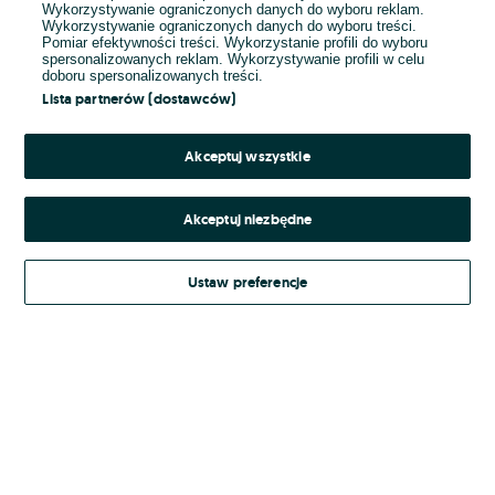
Wykorzystywanie ograniczonych danych do wyboru reklam.
Wykorzystywanie ograniczonych danych do wyboru treści.
Hasło
Pomiar efektywności treści. Wykorzystanie profili do wyboru
spersonalizowanych reklam. Wykorzystywanie profili w celu
doboru spersonalizowanych treści.
Lista partnerów (dostawców)
Nie pamiętasz hasła?
Akceptuj wszystkie
Zaloguj się
Akceptuj niezbędne
Kontynuując za pośrednictwem jednego z dostawców wskazanych powyżej,
Ustaw preferencje
Regulamin serwisu
akceptuję
OLX.pl w jego aktualnym brzmieniu.