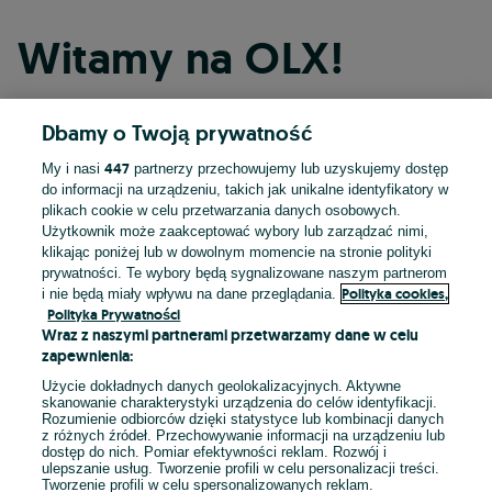
Witamy na OLX!
Dbamy o Twoją prywatność
Kontynuuj przez Facebooka
447
My i nasi
partnerzy przechowujemy lub uzyskujemy dostęp
do informacji na urządzeniu, takich jak unikalne identyfikatory w
Kontynuuj przez konto Apple
plikach cookie w celu przetwarzania danych osobowych.
Użytkownik może zaakceptować wybory lub zarządzać nimi,
klikając poniżej lub w dowolnym momencie na stronie polityki
prywatności. Te wybory będą sygnalizowane naszym partnerom
Kontynuuj przez konto Google
Polityka cookies,
i nie będą miały wpływu na dane przeglądania.
Polityka Prywatności
Wraz z naszymi partnerami przetwarzamy dane w celu
LUB
zapewnienia:
Zaloguj się
Załóż konto
Użycie dokładnych danych geolokalizacyjnych. Aktywne
skanowanie charakterystyki urządzenia do celów identyfikacji.
Rozumienie odbiorców dzięki statystyce lub kombinacji danych
E-mail
z różnych źródeł. Przechowywanie informacji na urządzeniu lub
dostęp do nich. Pomiar efektywności reklam. Rozwój i
ulepszanie usług. Tworzenie profili w celu personalizacji treści.
Tworzenie profili w celu spersonalizowanych reklam.