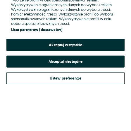
Wykorzystywanie ograniczonych danych do wyboru reklam.
Wykorzystywanie ograniczonych danych do wyboru treści.
Hasło
Pomiar efektywności treści. Wykorzystanie profili do wyboru
spersonalizowanych reklam. Wykorzystywanie profili w celu
doboru spersonalizowanych treści.
Lista partnerów (dostawców)
Nie pamiętasz hasła?
Akceptuj wszystkie
Zaloguj się
Akceptuj niezbędne
Kontynuując za pośrednictwem jednego z dostawców wskazanych powyżej,
akceptuję
Regulamin serwisu
OLX.pl w jego aktualnym brzmieniu.
Ustaw preferencje