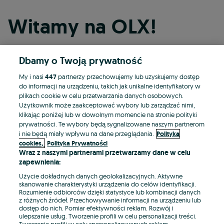
Witamy na OLX!
Dbamy o Twoją prywatność
Kontynuuj przez Facebooka
My i nasi
447
partnerzy przechowujemy lub uzyskujemy dostęp
do informacji na urządzeniu, takich jak unikalne identyfikatory w
Kontynuuj przez konto Apple
plikach cookie w celu przetwarzania danych osobowych.
Użytkownik może zaakceptować wybory lub zarządzać nimi,
klikając poniżej lub w dowolnym momencie na stronie polityki
prywatności. Te wybory będą sygnalizowane naszym partnerom
Kontynuuj przez konto Google
i nie będą miały wpływu na dane przeglądania.
Polityka
cookies,
Polityka Prywatności
Wraz z naszymi partnerami przetwarzamy dane w celu
LUB
zapewnienia:
Zaloguj się
Załóż konto
Użycie dokładnych danych geolokalizacyjnych. Aktywne
skanowanie charakterystyki urządzenia do celów identyfikacji.
Rozumienie odbiorców dzięki statystyce lub kombinacji danych
E-mail
z różnych źródeł. Przechowywanie informacji na urządzeniu lub
dostęp do nich. Pomiar efektywności reklam. Rozwój i
ulepszanie usług. Tworzenie profili w celu personalizacji treści.
Tworzenie profili w celu spersonalizowanych reklam.