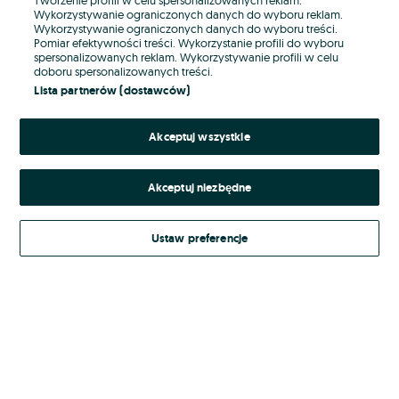
Wykorzystywanie ograniczonych danych do wyboru reklam.
Wykorzystywanie ograniczonych danych do wyboru treści.
Hasło
Pomiar efektywności treści. Wykorzystanie profili do wyboru
spersonalizowanych reklam. Wykorzystywanie profili w celu
doboru spersonalizowanych treści.
Lista partnerów (dostawców)
Nie pamiętasz hasła?
Akceptuj wszystkie
Zaloguj się
Akceptuj niezbędne
Kontynuując za pośrednictwem jednego z dostawców wskazanych powyżej,
akceptuję
Regulamin serwisu
OLX.pl w jego aktualnym brzmieniu.
Ustaw preferencje