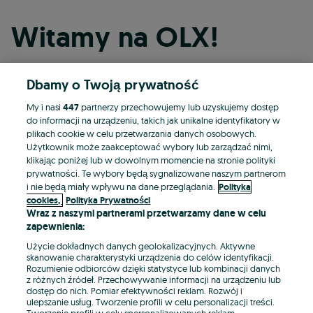
Witamy na OLX!
Dbamy o Twoją prywatność
Kontynuuj przez Facebooka
My i nasi
447
partnerzy przechowujemy lub uzyskujemy dostęp
do informacji na urządzeniu, takich jak unikalne identyfikatory w
Kontynuuj przez konto Apple
plikach cookie w celu przetwarzania danych osobowych.
Użytkownik może zaakceptować wybory lub zarządzać nimi,
klikając poniżej lub w dowolnym momencie na stronie polityki
prywatności. Te wybory będą sygnalizowane naszym partnerom
Kontynuuj przez konto Google
i nie będą miały wpływu na dane przeglądania.
Polityka
cookies,
Polityka Prywatności
Wraz z naszymi partnerami przetwarzamy dane w celu
LUB
zapewnienia:
Zaloguj się
Załóż konto
Użycie dokładnych danych geolokalizacyjnych. Aktywne
skanowanie charakterystyki urządzenia do celów identyfikacji.
Rozumienie odbiorców dzięki statystyce lub kombinacji danych
E-mail
z różnych źródeł. Przechowywanie informacji na urządzeniu lub
dostęp do nich. Pomiar efektywności reklam. Rozwój i
ulepszanie usług. Tworzenie profili w celu personalizacji treści.
Tworzenie profili w celu spersonalizowanych reklam.