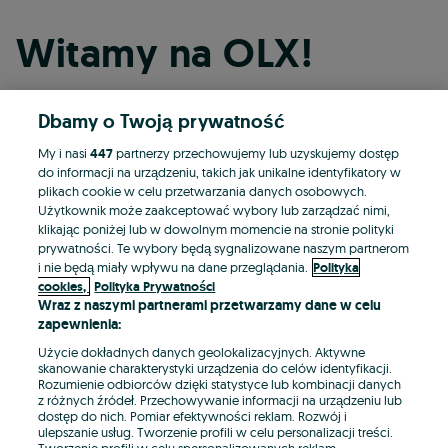
Witamy na OLX!
Dbamy o Twoją prywatność
Kontynuuj przez Facebooka
My i nasi
447
partnerzy przechowujemy lub uzyskujemy dostęp
do informacji na urządzeniu, takich jak unikalne identyfikatory w
Kontynuuj przez konto Apple
plikach cookie w celu przetwarzania danych osobowych.
Użytkownik może zaakceptować wybory lub zarządzać nimi,
klikając poniżej lub w dowolnym momencie na stronie polityki
prywatności. Te wybory będą sygnalizowane naszym partnerom
Kontynuuj przez konto Google
i nie będą miały wpływu na dane przeglądania.
Polityka
cookies,
Polityka Prywatności
Wraz z naszymi partnerami przetwarzamy dane w celu
LUB
zapewnienia:
Zaloguj się
Załóż konto
Użycie dokładnych danych geolokalizacyjnych. Aktywne
skanowanie charakterystyki urządzenia do celów identyfikacji.
Rozumienie odbiorców dzięki statystyce lub kombinacji danych
E-mail
z różnych źródeł. Przechowywanie informacji na urządzeniu lub
dostęp do nich. Pomiar efektywności reklam. Rozwój i
ulepszanie usług. Tworzenie profili w celu personalizacji treści.
Tworzenie profili w celu spersonalizowanych reklam.