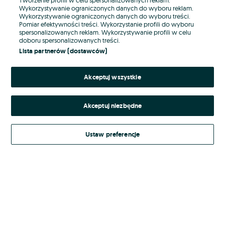
Wykorzystywanie ograniczonych danych do wyboru reklam.
Wykorzystywanie ograniczonych danych do wyboru treści.
Hasło
Pomiar efektywności treści. Wykorzystanie profili do wyboru
spersonalizowanych reklam. Wykorzystywanie profili w celu
doboru spersonalizowanych treści.
Lista partnerów (dostawców)
Nie pamiętasz hasła?
Akceptuj wszystkie
Zaloguj się
Akceptuj niezbędne
Kontynuując za pośrednictwem jednego z dostawców wskazanych powyżej,
akceptuję
Regulamin serwisu
OLX.pl w jego aktualnym brzmieniu.
Ustaw preferencje