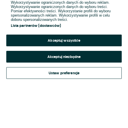
Wykorzystywanie ograniczonych danych do wyboru reklam.
Wykorzystywanie ograniczonych danych do wyboru treści.
Hasło
Pomiar efektywności treści. Wykorzystanie profili do wyboru
spersonalizowanych reklam. Wykorzystywanie profili w celu
doboru spersonalizowanych treści.
Lista partnerów (dostawców)
Nie pamiętasz hasła?
Akceptuj wszystkie
Zaloguj się
Akceptuj niezbędne
Kontynuując za pośrednictwem jednego z dostawców wskazanych powyżej,
Ustaw preferencje
Regulamin serwisu
akceptuję
OLX.pl w jego aktualnym brzmieniu.