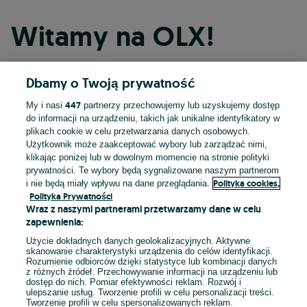
Witamy na OLX!
Dbamy o Twoją prywatność
Kontynuuj przez Facebooka
447
My i nasi
partnerzy przechowujemy lub uzyskujemy dostęp
do informacji na urządzeniu, takich jak unikalne identyfikatory w
Kontynuuj przez konto Apple
plikach cookie w celu przetwarzania danych osobowych.
Użytkownik może zaakceptować wybory lub zarządzać nimi,
klikając poniżej lub w dowolnym momencie na stronie polityki
prywatności. Te wybory będą sygnalizowane naszym partnerom
Kontynuuj przez konto Google
Polityka cookies,
i nie będą miały wpływu na dane przeglądania.
Polityka Prywatności
Wraz z naszymi partnerami przetwarzamy dane w celu
LUB
zapewnienia:
Zaloguj się
Załóż konto
Użycie dokładnych danych geolokalizacyjnych. Aktywne
skanowanie charakterystyki urządzenia do celów identyfikacji.
Rozumienie odbiorców dzięki statystyce lub kombinacji danych
E-mail
z różnych źródeł. Przechowywanie informacji na urządzeniu lub
dostęp do nich. Pomiar efektywności reklam. Rozwój i
ulepszanie usług. Tworzenie profili w celu personalizacji treści.
Tworzenie profili w celu spersonalizowanych reklam.