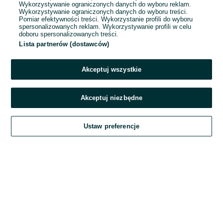
Wykorzystywanie ograniczonych danych do wyboru reklam.
Wykorzystywanie ograniczonych danych do wyboru treści.
Hasło
Pomiar efektywności treści. Wykorzystanie profili do wyboru
spersonalizowanych reklam. Wykorzystywanie profili w celu
doboru spersonalizowanych treści.
Lista partnerów (dostawców)
Nie pamiętasz hasła?
Akceptuj wszystkie
Zaloguj się
Akceptuj niezbędne
Kontynuując za pośrednictwem jednego z dostawców wskazanych powyżej,
Ustaw preferencje
akceptuję
Regulamin serwisu
OLX.pl w jego aktualnym brzmieniu.