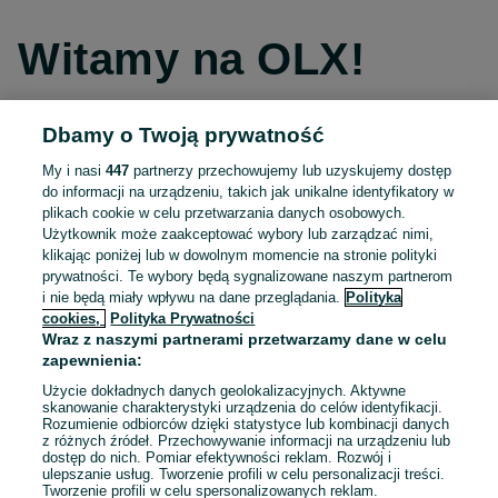
Witamy na OLX!
Dbamy o Twoją prywatność
Kontynuuj przez Facebooka
My i nasi
447
partnerzy przechowujemy lub uzyskujemy dostęp
do informacji na urządzeniu, takich jak unikalne identyfikatory w
Kontynuuj przez konto Apple
plikach cookie w celu przetwarzania danych osobowych.
Użytkownik może zaakceptować wybory lub zarządzać nimi,
klikając poniżej lub w dowolnym momencie na stronie polityki
prywatności. Te wybory będą sygnalizowane naszym partnerom
Kontynuuj przez konto Google
i nie będą miały wpływu na dane przeglądania.
Polityka
cookies,
Polityka Prywatności
Wraz z naszymi partnerami przetwarzamy dane w celu
LUB
zapewnienia:
Zaloguj się
Załóż konto
Użycie dokładnych danych geolokalizacyjnych. Aktywne
skanowanie charakterystyki urządzenia do celów identyfikacji.
Rozumienie odbiorców dzięki statystyce lub kombinacji danych
E-mail
z różnych źródeł. Przechowywanie informacji na urządzeniu lub
dostęp do nich. Pomiar efektywności reklam. Rozwój i
ulepszanie usług. Tworzenie profili w celu personalizacji treści.
Tworzenie profili w celu spersonalizowanych reklam.