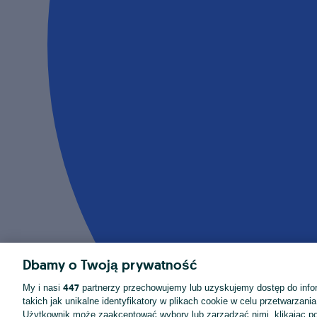
Dbamy o Twoją prywatność
447
My i nasi
partnerzy przechowujemy lub uzyskujemy dostęp do infor
takich jak unikalne identyfikatory w plikach cookie w celu przetwarzan
Użytkownik może zaakceptować wybory lub zarządzać nimi, klikając po