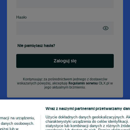
Hasło
Nie pamiętasz hasła?
Zaloguj się
Kontynuując za pośrednictwem jednego z dostawców
Regulamin serwisu
wskazanych powyżej, akceptuję
OLX.pl w
jego aktualnym brzmieniu.
Wraz z naszymi partnerami przetwarzamy dan
Użycie dokładnych danych geolokalizacyjnych. A
macji na urządzeniu,
charakterystyki urządzenia do celów identyfikacji
ia danych osobowych.
statystyce lub kombinacji danych z różnych źróde
niżej lub w