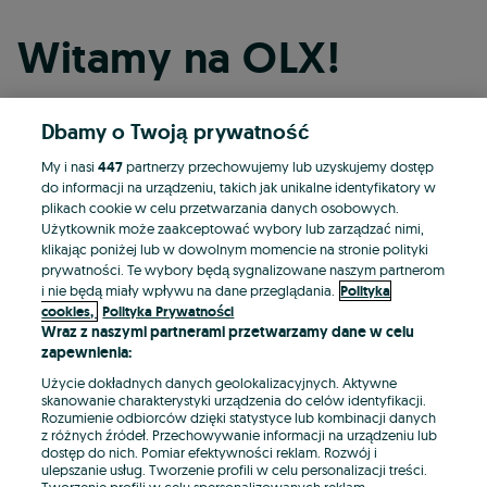
Witamy na OLX!
Dbamy o Twoją prywatność
Kontynuuj przez Facebooka
My i nasi
447
partnerzy przechowujemy lub uzyskujemy dostęp
do informacji na urządzeniu, takich jak unikalne identyfikatory w
Kontynuuj przez konto Apple
plikach cookie w celu przetwarzania danych osobowych.
Użytkownik może zaakceptować wybory lub zarządzać nimi,
klikając poniżej lub w dowolnym momencie na stronie polityki
prywatności. Te wybory będą sygnalizowane naszym partnerom
Kontynuuj przez konto Google
i nie będą miały wpływu na dane przeglądania.
Polityka
cookies,
Polityka Prywatności
Wraz z naszymi partnerami przetwarzamy dane w celu
LUB
zapewnienia:
Zaloguj się
Załóż konto
Użycie dokładnych danych geolokalizacyjnych. Aktywne
skanowanie charakterystyki urządzenia do celów identyfikacji.
Rozumienie odbiorców dzięki statystyce lub kombinacji danych
E-mail
z różnych źródeł. Przechowywanie informacji na urządzeniu lub
dostęp do nich. Pomiar efektywności reklam. Rozwój i
ulepszanie usług. Tworzenie profili w celu personalizacji treści.
Tworzenie profili w celu spersonalizowanych reklam.