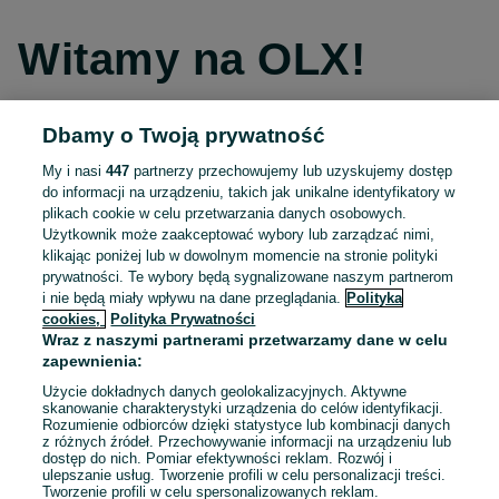
Witamy na OLX!
Dbamy o Twoją prywatność
Kontynuuj przez Facebooka
My i nasi
447
partnerzy przechowujemy lub uzyskujemy dostęp
do informacji na urządzeniu, takich jak unikalne identyfikatory w
Kontynuuj przez konto Apple
plikach cookie w celu przetwarzania danych osobowych.
Użytkownik może zaakceptować wybory lub zarządzać nimi,
klikając poniżej lub w dowolnym momencie na stronie polityki
prywatności. Te wybory będą sygnalizowane naszym partnerom
Kontynuuj przez konto Google
i nie będą miały wpływu na dane przeglądania.
Polityka
cookies,
Polityka Prywatności
Wraz z naszymi partnerami przetwarzamy dane w celu
LUB
zapewnienia:
Zaloguj się
Załóż konto
Użycie dokładnych danych geolokalizacyjnych. Aktywne
skanowanie charakterystyki urządzenia do celów identyfikacji.
Rozumienie odbiorców dzięki statystyce lub kombinacji danych
E-mail
z różnych źródeł. Przechowywanie informacji na urządzeniu lub
dostęp do nich. Pomiar efektywności reklam. Rozwój i
ulepszanie usług. Tworzenie profili w celu personalizacji treści.
Tworzenie profili w celu spersonalizowanych reklam.