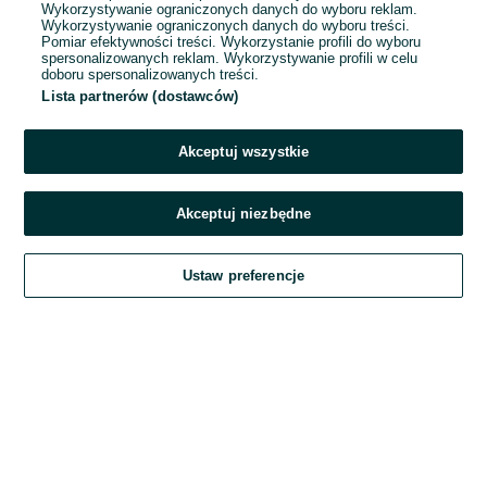
Wykorzystywanie ograniczonych danych do wyboru reklam.
Wykorzystywanie ograniczonych danych do wyboru treści.
Hasło
Pomiar efektywności treści. Wykorzystanie profili do wyboru
spersonalizowanych reklam. Wykorzystywanie profili w celu
doboru spersonalizowanych treści.
Lista partnerów (dostawców)
Nie pamiętasz hasła?
Akceptuj wszystkie
Zaloguj się
Akceptuj niezbędne
Kontynuując za pośrednictwem jednego z dostawców wskazanych powyżej,
Ustaw preferencje
akceptuję
Regulamin serwisu
OLX.pl w jego aktualnym brzmieniu.