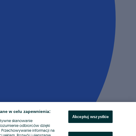
ane w celu zapewnienia:
Akceptuj wszystkie
ktywne skanowanie
. Rozumienie odbiorców dzięki
ł. Przechowywanie informacji na
i reklam. Rozwój i ulepszanie