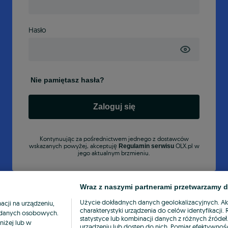
Hasło
Nie pamiętasz hasła?
Zaloguj się
Kontynuując za pośrednictwem jednego z dostawców
wskazanych powyżej, akceptuję
OLX.pl w
Regulamin serwisu
jego aktualnym brzmieniu.
Wraz z naszymi partnerami przetwarzamy d
Użycie dokładnych danych geolokalizacyjnych. A
cji na urządzeniu,
charakterystyki urządzenia do celów identyfikacji
ia danych osobowych.
statystyce lub kombinacji danych z różnych źróde
niżej lub w
urządzeniu lub dostęp do nich. Pomiar efektywnośc