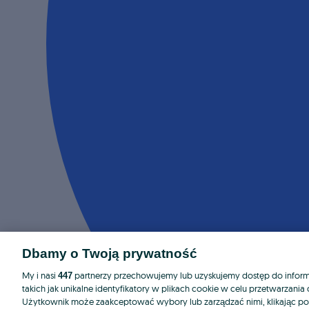
Dbamy o Twoją prywatność
My i nasi
partnerzy przechowujemy lub uzyskujemy dostęp do informa
447
takich jak unikalne identyfikatory w plikach cookie w celu przetwarzan
Użytkownik może zaakceptować wybory lub zarządzać nimi, klikając po