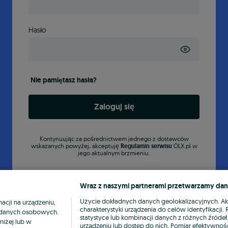
Hasło
Nie pamiętasz hasła?
Zaloguj się
Kontynuując za pośrednictwem jednego z dostawców
wskazanych powyżej, akceptuję
Regulamin serwisu
OLX.pl w
jego aktualnym brzmieniu.
Wraz z naszymi partnerami przetwarzamy dan
Użycie dokładnych danych geolokalizacyjnych. A
cji na urządzeniu,
charakterystyki urządzenia do celów identyfikacji
ia danych osobowych.
statystyce lub kombinacji danych z różnych źróde
niżej lub w
urządzeniu lub dostęp do nich. Pomiar efektywnośc