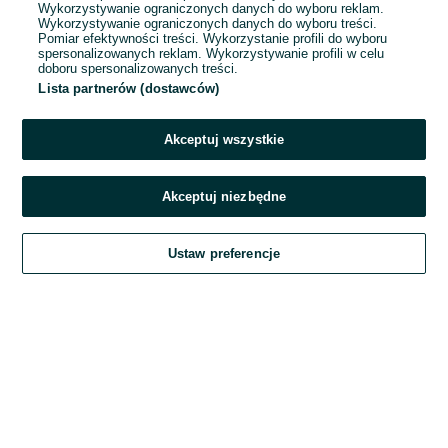
Wykorzystywanie ograniczonych danych do wyboru reklam.
Wykorzystywanie ograniczonych danych do wyboru treści.
Hasło
Pomiar efektywności treści. Wykorzystanie profili do wyboru
spersonalizowanych reklam. Wykorzystywanie profili w celu
doboru spersonalizowanych treści.
Lista partnerów (dostawców)
Nie pamiętasz hasła?
Akceptuj wszystkie
Zaloguj się
Akceptuj niezbędne
Kontynuując za pośrednictwem jednego z dostawców wskazanych powyżej,
Ustaw preferencje
akceptuję
Regulamin serwisu
OLX.pl w jego aktualnym brzmieniu.