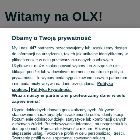
Witamy na OLX!
Dbamy o Twoją prywatność
Kontynuuj przez Facebooka
My i nasi
447
partnerzy przechowujemy lub uzyskujemy dostęp
do informacji na urządzeniu, takich jak unikalne identyfikatory w
Kontynuuj przez konto Apple
plikach cookie w celu przetwarzania danych osobowych.
Użytkownik może zaakceptować wybory lub zarządzać nimi,
klikając poniżej lub w dowolnym momencie na stronie polityki
prywatności. Te wybory będą sygnalizowane naszym partnerom
Kontynuuj przez konto Google
i nie będą miały wpływu na dane przeglądania.
Polityka
cookies,
Polityka Prywatności
Wraz z naszymi partnerami przetwarzamy dane w celu
LUB
zapewnienia:
Zaloguj się
Załóż konto
Użycie dokładnych danych geolokalizacyjnych. Aktywne
skanowanie charakterystyki urządzenia do celów identyfikacji.
Rozumienie odbiorców dzięki statystyce lub kombinacji danych
E-mail
z różnych źródeł. Przechowywanie informacji na urządzeniu lub
dostęp do nich. Pomiar efektywności reklam. Rozwój i
ulepszanie usług. Tworzenie profili w celu personalizacji treści.
Tworzenie profili w celu spersonalizowanych reklam.