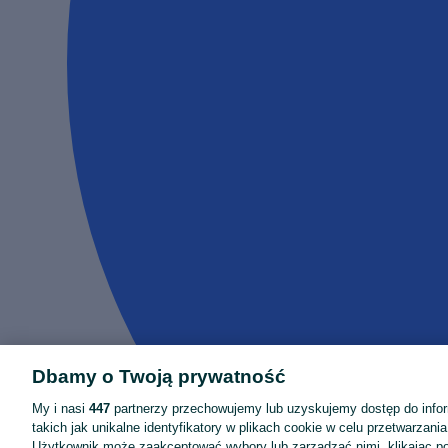
Dbamy o Twoją prywatność
My i nasi
447
partnerzy przechowujemy lub uzyskujemy dostęp do infor
takich jak unikalne identyfikatory w plikach cookie w celu przetwarzan
Użytkownik może zaakceptować wybory lub zarządzać nimi, klikając po