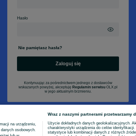
Hasło
Nie pamiętasz hasła?
Zaloguj się
Kontynuując za pośrednictwem jednego z dostawców
wskazanych powyżej, akceptuję
Regulamin serwisu
OLX.pl
w jego aktualnym brzmieniu.
Wraz z naszymi partnerami przetwarzamy d
Użycie dokładnych danych geolokalizacyjnych. A
macji na urządzeniu,
charakterystyki urządzenia do celów identyfikacji
ia danych osobowych.
statystyce lub kombinacji danych z różnych źróde
niżej lub w